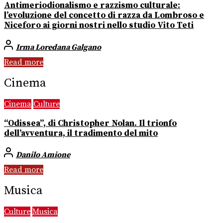
Antimeriodionalismo e razzismo culturale:
l’evoluzione del concetto di razza da Lombroso e
Niceforo ai giorni nostri nello studio Vito Teti
Irma Loredana Galgano
Read more
Cinema
Cinema
Culture
“Odissea”, di Christopher Nolan. Il trionfo
dell’avventura, il tradimento del mito
Danilo Amione
Read more
Musica
Culture
Musica