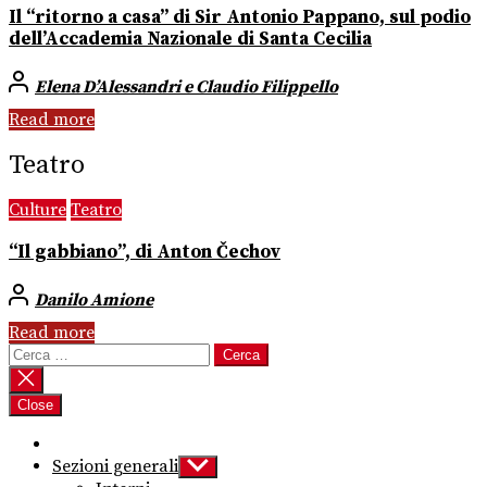
Il “ritorno a casa” di Sir Antonio Pappano, sul podio
dell’Accademia Nazionale di Santa Cecilia
Elena D’Alessandri e Claudio Filippello
Read more
Teatro
Culture
Teatro
“Il gabbiano”, di Anton Čechov
Danilo Amione
Read more
Ricerca
per:
Close
Sezioni generali
Show
sub