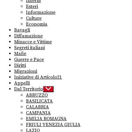
Interni
menu
Esteri
Informazione
Culture
Economia
Bavagli
Diffamazione
Minacce e Vittime
Segreti italiani
Mafie
Guerre e Pace
Diritti
Migrazioni
Iniziative di Articolo21
Appelli
Dal Territorio
Show
sub
ABRUZZO
menu
BASILICATA
CALABRIA
CAMPANIA
EMILIA ROMAGNA
FRIULI VENEZIA GIULIA
LAZIO