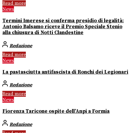
Read more
News
Termini Imerese si conferma presidio di legalità:
Antonio Balsamo riceve il Premio Speciale Stenio
alla chiusura di Notti Clandestine
Redazione
Read more
News
La pastasciutta antifascista di Ronchi dei Legionari
Redazione
Read more
News
Fiorenza Taricone ospite dell’Anpi a Formia
Redazione