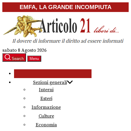
Skip
EMFA, LA GRANDE INCOMPIUTA
to
the
content
sabato 8 Agosto 2026
Search
Menu
Sezioni generali
Interni
Esteri
Informazione
Culture
Economia