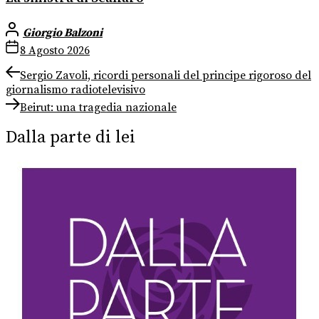
Giorgio Balzoni
8 Agosto 2026
Navigazione
Previous
Sergio Zavoli, ricordi personali del principe rigoroso del
post:
giornalismo radiotelevisivo
articoli
Next
Beirut: una tragedia nazionale
post:
Dalla parte di lei