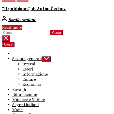
“Il gabbiano”, di Anton Čechov
Danilo Amione
Read more
Ricerca
per:
Close
Sezioni generali
Show
sub
Interni
menu
Esteri
Informazione
Culture
Economia
Bavagli
Diffamazione
Minacce e Vittime
Segreti italiani
Mafie