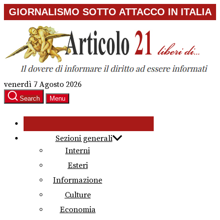
Skip
GIORNALISMO SOTTO ATTACCO IN ITALIA
to
the
content
venerdì 7 Agosto 2026
Search
Menu
Sezioni generali
Interni
Esteri
Informazione
Culture
Economia