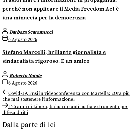
Trasformare l’informazione in propaganda:
perché non applicare il Media Freedom Act è
una minaccia per la democrazia
Barbara Scaramucci
6 Agosto 2026
Stefano Marcelli, brillante giornalista e
sindacalista rigoroso. E un amico
Roberto Natale
6 Agosto 2026
Navigazione
Previous
Covid-19, Fnsi in videoconferenza con Martella: «Ora più
post:
che mai sostenere l’informazione»
articoli
Next
I 25 anni di Libera, baluardo anti mafia e strumento per
post:
difesa diritti
Dalla parte di lei