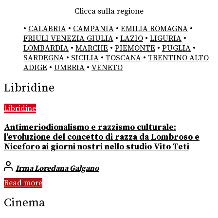
Clicca sulla regione
•
CALABRIA
•
CAMPANIA
•
EMILIA ROMAGNA
•
FRIULI VENEZIA GIULIA
•
LAZIO
•
LIGURIA
•
LOMBARDIA
•
MARCHE
•
PIEMONTE
•
PUGLIA
•
SARDEGNA
•
SICILIA
•
TOSCANA
•
TRENTINO ALTO
ADIGE
•
UMBRIA
•
VENETO
Libridine
Libridine
Antimeriodionalismo e razzismo culturale:
l’evoluzione del concetto di razza da Lombroso e
Niceforo ai giorni nostri nello studio Vito Teti
Irma Loredana Galgano
Read more
Cinema