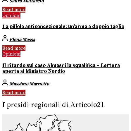
Sauro Mattarelli
Read more
Opinioni
La pillola anticoncezionale: un’arma a doppio taglio
Elena Massa
Read more
Opinioni
Il ritardo sul caso Almasri la squalifica – Lettera
aperta al Ministro Nordio
Massimo Marnetto
Read more
I presidi regionali di Articolo21