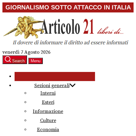
Skip
GIORNALISMO SOTTO ATTACCO IN ITALIA
to
the
content
venerdì 7 Agosto 2026
Search
Menu
Sezioni generali
Interni
Esteri
Informazione
Culture
Economia