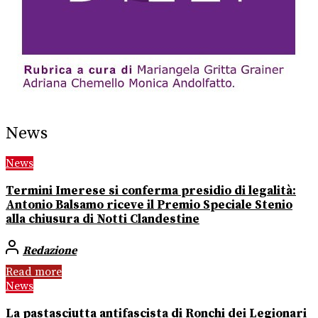
News
News
Termini Imerese si conferma presidio di legalità:
Antonio Balsamo riceve il Premio Speciale Stenio
alla chiusura di Notti Clandestine
Redazione
Read more
News
La pastasciutta antifascista di Ronchi dei Legionari