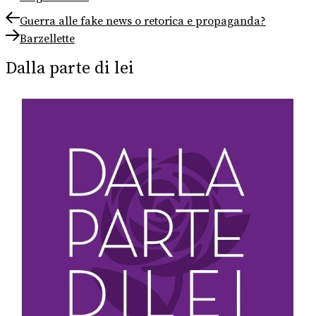
Navigazione
Previous
Guerra alle fake news o retorica e propaganda?
post:
Next
articoli
Barzellette
post:
Dalla parte di lei