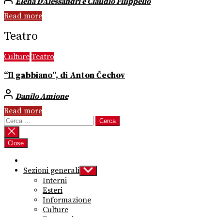
Elena D’Alessandri e Claudio Filippello
Read more
Teatro
Culture
Teatro
“Il gabbiano”, di Anton Čechov
Danilo Amione
Read more
Ricerca
per:
Close
Sezioni generali
Show
sub
Interni
menu
Esteri
Informazione
Culture