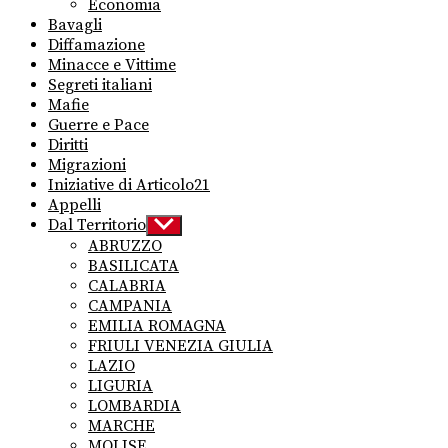
Economia
Bavagli
Diffamazione
Minacce e Vittime
Segreti italiani
Mafie
Guerre e Pace
Diritti
Migrazioni
Iniziative di Articolo21
Appelli
Dal Territorio
Show
sub
ABRUZZO
menu
BASILICATA
CALABRIA
CAMPANIA
EMILIA ROMAGNA
FRIULI VENEZIA GIULIA
LAZIO
LIGURIA
LOMBARDIA
MARCHE
MOLISE