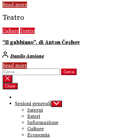
Read more
Teatro
Culture
Teatro
“Il gabbiano”, di Anton Čechov
Danilo Amione
Read more
Ricerca
per:
Close
Sezioni generali
Show
sub
Interni
menu
Esteri
Informazione
Culture
Economia