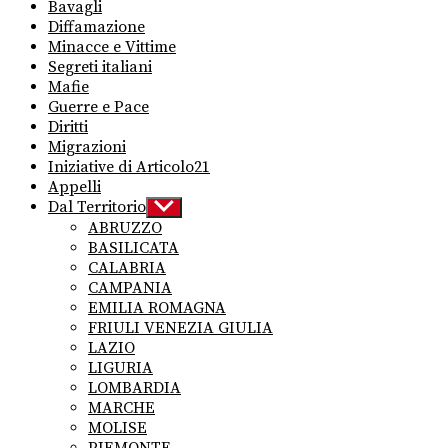
Bavagli
Diffamazione
Minacce e Vittime
Segreti italiani
Mafie
Guerre e Pace
Diritti
Migrazioni
Iniziative di Articolo21
Appelli
Dal Territorio
Show
sub
ABRUZZO
menu
BASILICATA
CALABRIA
CAMPANIA
EMILIA ROMAGNA
FRIULI VENEZIA GIULIA
LAZIO
LIGURIA
LOMBARDIA
MARCHE
MOLISE