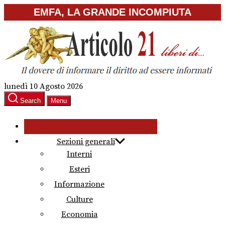
Skip
EMFA, LA GRANDE INCOMPIUTA
to
the
content
lunedì 10 Agosto 2026
Search
Menu
Sezioni generali
Interni
Esteri
Informazione
Culture
Economia