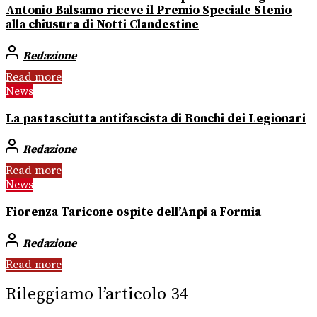
Antonio Balsamo riceve il Premio Speciale Stenio
alla chiusura di Notti Clandestine
Redazione
Read more
News
La pastasciutta antifascista di Ronchi dei Legionari
Redazione
Read more
News
Fiorenza Taricone ospite dell’Anpi a Formia
Redazione
Read more
Rileggiamo l’articolo 34