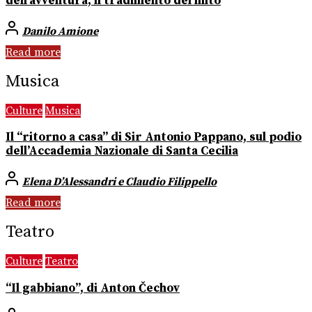
dell’avventura, il tradimento del mito
Danilo Amione
Read more
Musica
Culture
Musica
Il “ritorno a casa” di Sir Antonio Pappano, sul podio
dell’Accademia Nazionale di Santa Cecilia
Elena D’Alessandri e Claudio Filippello
Read more
Teatro
Culture
Teatro
“Il gabbiano”, di Anton Čechov