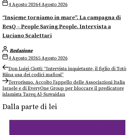
4 Agosto 2026
4 Agosto 2026
“Insieme torniamo in mare”. La campagna di
ResQ – People Saving People. Intervista a
Luciano Scalettari
Redazione
4 Agosto 2026
5 Agosto 2026
Navigazione
Previous
Don Luigi Ciotti: “Intervista inquietante, il figlio di Totò
post:
Riina usa dei codici mafiosi”
articoli
Next
Terrorismo. Accolto l’appello delle Associazioni Italia
post:
Israele e di EveryOne Group per bloccare il predicatore
islamista Tareq Al-Suwaidan
Dalla parte di lei