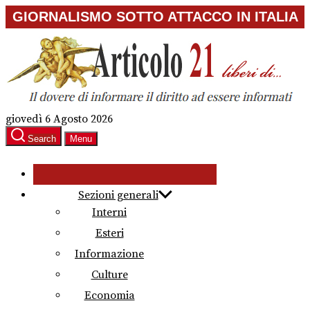
Skip
GIORNALISMO SOTTO ATTACCO IN ITALIA
to
the
content
giovedì 6 Agosto 2026
Search
Menu
Sezioni generali
Interni
Esteri
Informazione
Culture
Economia