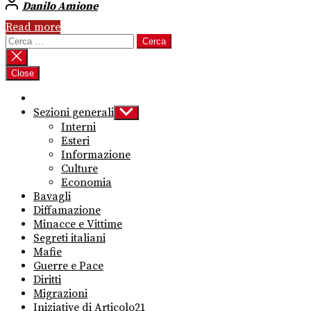
Danilo Amione
Read more
Ricerca
per:
Close
Sezioni generali
Show
sub
Interni
menu
Esteri
Informazione
Culture
Economia
Bavagli
Diffamazione
Minacce e Vittime
Segreti italiani
Mafie
Guerre e Pace
Diritti
Migrazioni
Iniziative di Articolo21