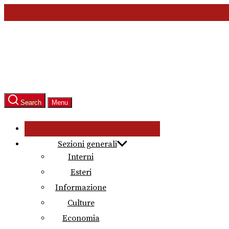
Skip
to
the
content
Search
Menu
Sezioni generali
Interni
Esteri
Informazione
Culture
Economia