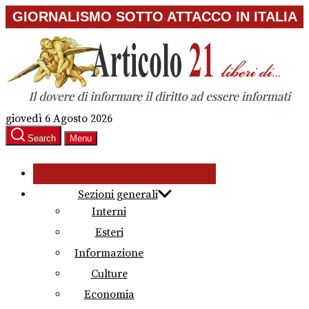
Skip
GIORNALISMO SOTTO ATTACCO IN ITALIA
to
the
content
giovedì 6 Agosto 2026
Search
Menu
Sezioni generali
Interni
Esteri
Informazione
Culture
Economia