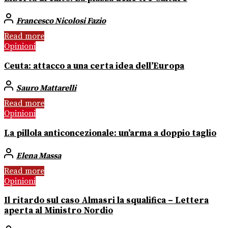
Francesco Nicolosi Fazio
Read more
Opinioni
Ceuta: attacco a una certa idea dell’Europa
Sauro Mattarelli
Read more
Opinioni
La pillola anticoncezionale: un’arma a doppio taglio
Elena Massa
Read more
Opinioni
Il ritardo sul caso Almasri la squalifica – Lettera
aperta al Ministro Nordio