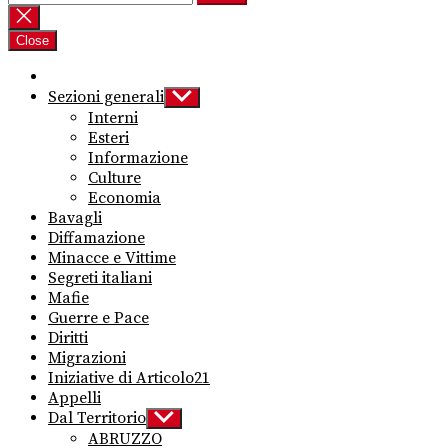
per:
Close
Sezioni generali
Show
sub
Interni
menu
Esteri
Informazione
Culture
Economia
Bavagli
Diffamazione
Minacce e Vittime
Segreti italiani
Mafie
Guerre e Pace
Diritti
Migrazioni
Iniziative di Articolo21
Appelli
Dal Territorio
Show
sub
ABRUZZO
menu