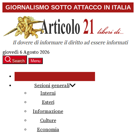
Skip
GIORNALISMO SOTTO ATTACCO IN ITALIA
to
the
content
giovedì 6 Agosto 2026
Search
Menu
Sezioni generali
Interni
Esteri
Informazione
Culture
Economia