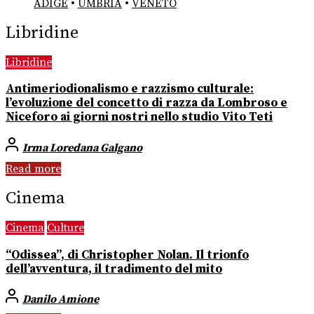
ADIGE
•
UMBRIA
•
VENETO
Libridine
Libridine
Antimeriodionalismo e razzismo culturale:
l’evoluzione del concetto di razza da Lombroso e
Niceforo ai giorni nostri nello studio Vito Teti
Irma Loredana Galgano
Read more
Cinema
Cinema
Culture
“Odissea”, di Christopher Nolan. Il trionfo
dell’avventura, il tradimento del mito
Danilo Amione