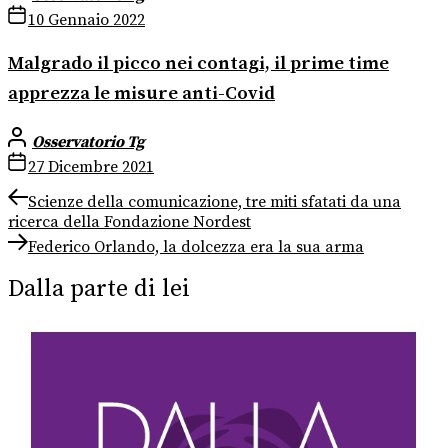
10 Gennaio 2022
Malgrado il picco nei contagi, il prime time
apprezza le misure anti-Covid
Osservatorio Tg
27 Dicembre 2021
Navigazione
Previous
Scienze della comunicazione, tre miti sfatati da una
post:
ricerca della Fondazione Nordest
articoli
Next
Federico Orlando, la dolcezza era la sua arma
post:
Dalla parte di lei