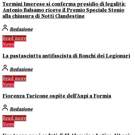
Termini Imerese si conferma presidio di legalità:
Antonio Balsamo riceve il Premio Speciale Stenio
alla chiusura di Notti Clandestine
Redazione
Read more
News
La pastasciutta antifascista di Ronchi dei Legionari
Redazione
Read more
News
Fiorenza Taricone ospite dell’Anpi a Formia
Redazione
Read more
News