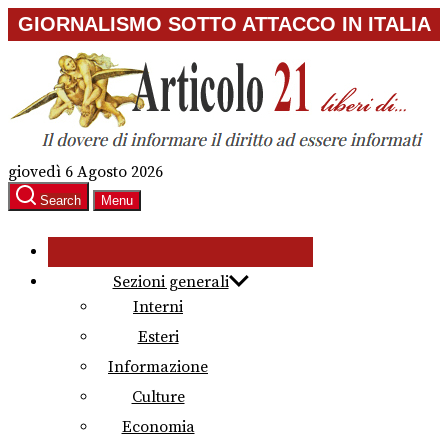
Skip
GIORNALISMO SOTTO ATTACCO IN ITALIA
to
the
content
giovedì 6 Agosto 2026
Search
Menu
Sezioni generali
Interni
Esteri
Informazione
Culture
Economia