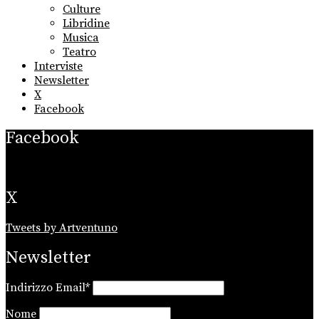
Culture
Libridine
Musica
Teatro
Interviste
Newsletter
X
Facebook
Facebook
X
Tweets by Artventuno
Newsletter
Indirizzo Email*
Nome