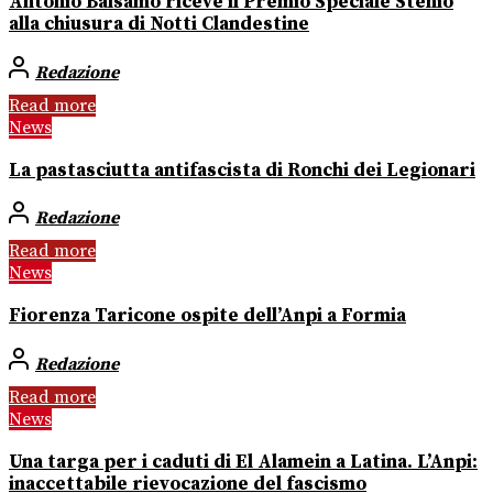
Antonio Balsamo riceve il Premio Speciale Stenio
alla chiusura di Notti Clandestine
Redazione
Read more
News
La pastasciutta antifascista di Ronchi dei Legionari
Redazione
Read more
News
Fiorenza Taricone ospite dell’Anpi a Formia
Redazione
Read more
News
Una targa per i caduti di El Alamein a Latina. L’Anpi:
inaccettabile rievocazione del fascismo