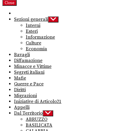
Close
Sezioni generali
Show
sub
Interni
menu
Esteri
Informazione
Culture
Economia
Bavagli
Diffamazione
Minacce e Vittime
Segreti italiani
Mafie
Guerre e Pace
Diritti
Migrazioni
Iniziative di Articolo21
Appelli
Dal Territorio
Show
sub
ABRUZZO
menu
BASILICATA
CALABRIA