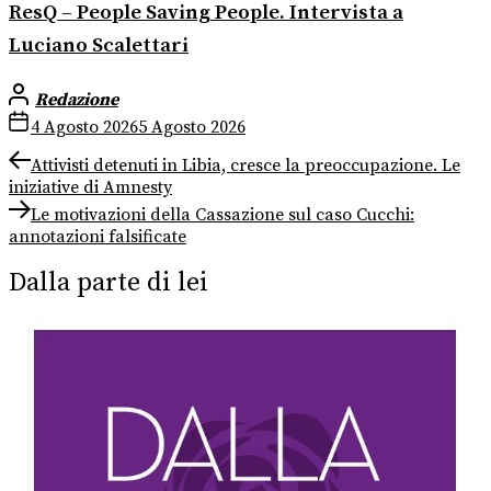
ResQ – People Saving People. Intervista a
Luciano Scalettari
Redazione
4 Agosto 2026
5 Agosto 2026
Navigazione
Previous
Attivisti detenuti in Libia, cresce la preoccupazione. Le
post:
iniziative di Amnesty
articoli
Next
Le motivazioni della Cassazione sul caso Cucchi:
post:
annotazioni falsificate
Dalla parte di lei