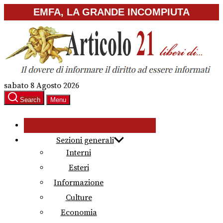
Skip
EMFA, LA GRANDE INCOMPIUTA
to
the
content
sabato 8 Agosto 2026
Search
Menu
Sezioni generali
Interni
Esteri
Informazione
Culture
Economia