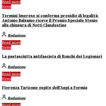
Read more
News
Termini Imerese si conferma presidio di legalità:
Antonio Balsamo riceve il Premio Speciale Stenio
alla chiusura di Notti Clandestine
Redazione
Read more
News
La pastasciutta antifascista di Ronchi dei Legionari
Redazione
Read more
News
Fiorenza Taricone ospite dell’Anpi a Formia
Redazione
Read more