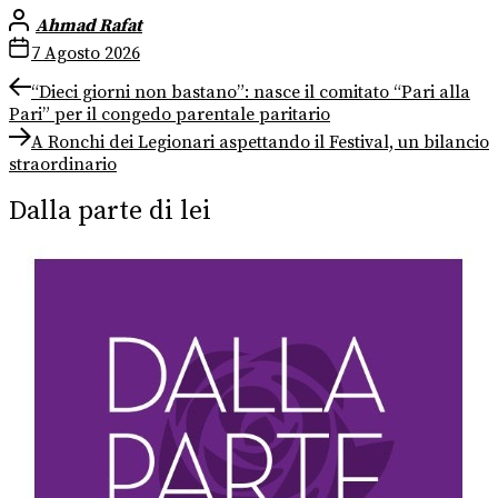
Ahmad Rafat
7 Agosto 2026
Navigazione
Previous
“Dieci giorni non bastano”: nasce il comitato “Pari alla
post:
Pari” per il congedo parentale paritario
articoli
Next
A Ronchi dei Legionari aspettando il Festival, un bilancio
post:
straordinario
Dalla parte di lei