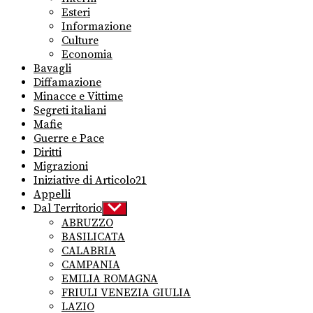
menu
Esteri
Informazione
Culture
Economia
Bavagli
Diffamazione
Minacce e Vittime
Segreti italiani
Mafie
Guerre e Pace
Diritti
Migrazioni
Iniziative di Articolo21
Appelli
Dal Territorio
Show
sub
ABRUZZO
menu
BASILICATA
CALABRIA
CAMPANIA
EMILIA ROMAGNA
FRIULI VENEZIA GIULIA
LAZIO