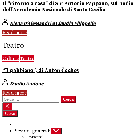
Il “ritorno a casa” di Sir Antonio Pappano, sul podio
dell’Accademia Nazionale di Santa Cecilia
Elena D’Alessandri e Claudio Filippello
Read more
Teatro
Culture
Teatro
“Il gabbiano”, di Anton Čechov
Danilo Amione
Read more
Ricerca
per:
Close
Sezioni generali
Show
sub
Interni