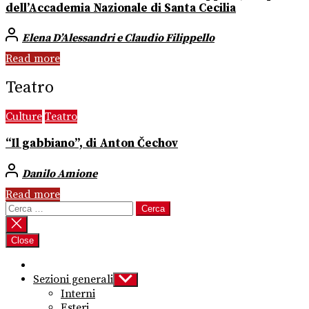
dell’Accademia Nazionale di Santa Cecilia
Elena D’Alessandri e Claudio Filippello
Read more
Teatro
Culture
Teatro
“Il gabbiano”, di Anton Čechov
Danilo Amione
Read more
Ricerca
per:
Close
Sezioni generali
Show
sub
Interni
menu
Esteri