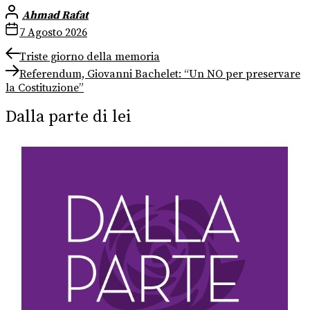
Ahmad Rafat
7 Agosto 2026
Navigazione
Previous
Triste giorno della memoria
post:
Next
articoli
Referendum, Giovanni Bachelet: “Un NO per preservare
post:
la Costituzione”
Dalla parte di lei