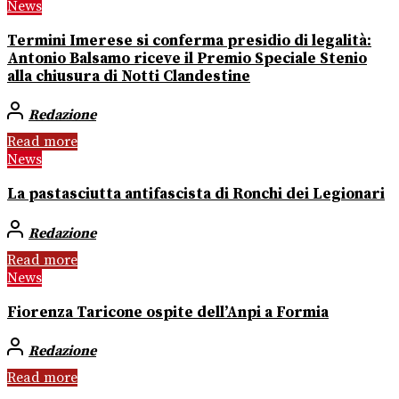
News
Termini Imerese si conferma presidio di legalità:
Antonio Balsamo riceve il Premio Speciale Stenio
alla chiusura di Notti Clandestine
Redazione
Read more
News
La pastasciutta antifascista di Ronchi dei Legionari
Redazione
Read more
News
Fiorenza Taricone ospite dell’Anpi a Formia
Redazione
Read more