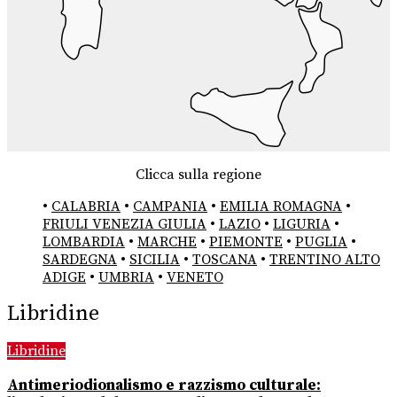
Clicca sulla regione
•
CALABRIA
•
CAMPANIA
•
EMILIA ROMAGNA
•
FRIULI VENEZIA GIULIA
•
LAZIO
•
LIGURIA
•
LOMBARDIA
•
MARCHE
•
PIEMONTE
•
PUGLIA
•
SARDEGNA
•
SICILIA
•
TOSCANA
•
TRENTINO ALTO
ADIGE
•
UMBRIA
•
VENETO
Libridine
Libridine
Antimeriodionalismo e razzismo culturale: