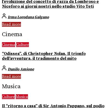
l’evoluzione del concetto di razza da Lombroso e
Niceforo ai giorni nostri nello studio Vito Teti
Irma Loredana Galgano
Read more
Cinema
Cinema
Culture
“Odissea”, di Christopher Nolan. Il trionfo
dell’avventura, il tradimento del mito
Danilo Amione
Read more
Musica
Culture
Musica
Il “ritorno a casa” di Sir Antonio Pappano, sul podio