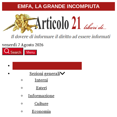
Skip
EMFA, LA GRANDE INCOMPIUTA
to
the
content
venerdì 7 Agosto 2026
Search
Menu
Sezioni generali
Interni
Esteri
Informazione
Culture
Economia