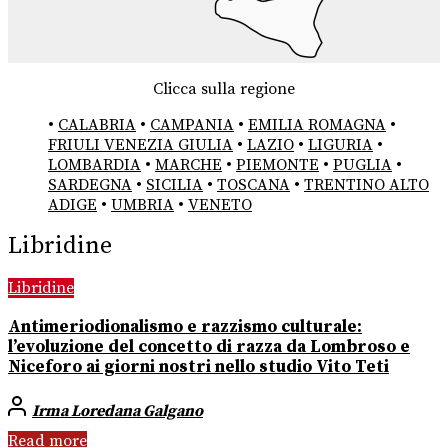
Clicca sulla regione
•
CALABRIA
•
CAMPANIA
•
EMILIA ROMAGNA
•
FRIULI VENEZIA GIULIA
•
LAZIO
•
LIGURIA
•
LOMBARDIA
•
MARCHE
•
PIEMONTE
•
PUGLIA
•
SARDEGNA
•
SICILIA
•
TOSCANA
•
TRENTINO ALTO
ADIGE
•
UMBRIA
•
VENETO
Libridine
Libridine
Antimeriodionalismo e razzismo culturale:
l’evoluzione del concetto di razza da Lombroso e
Niceforo ai giorni nostri nello studio Vito Teti
Irma Loredana Galgano
Read more