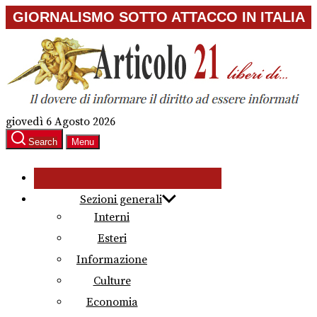
Skip
GIORNALISMO SOTTO ATTACCO IN ITALIA
to
the
content
giovedì 6 Agosto 2026
Search
Menu
Sezioni generali
Interni
Esteri
Informazione
Culture
Economia