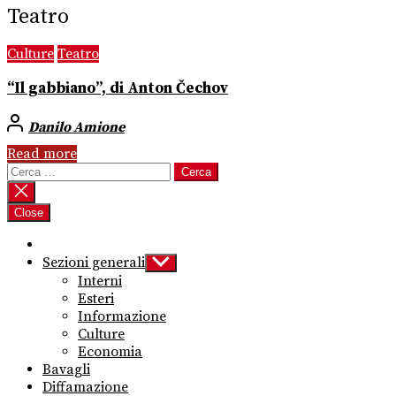
Teatro
Culture
Teatro
“Il gabbiano”, di Anton Čechov
Danilo Amione
Read more
Ricerca
per:
Close
Sezioni generali
Show
sub
Interni
menu
Esteri
Informazione
Culture
Economia
Bavagli
Diffamazione