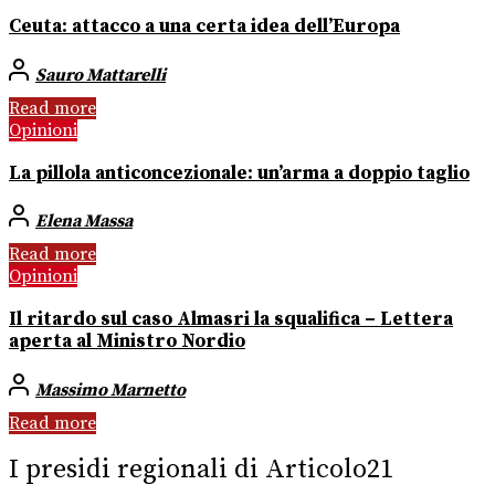
Ceuta: attacco a una certa idea dell’Europa
Sauro Mattarelli
Read more
Opinioni
La pillola anticoncezionale: un’arma a doppio taglio
Elena Massa
Read more
Opinioni
Il ritardo sul caso Almasri la squalifica – Lettera
aperta al Ministro Nordio
Massimo Marnetto
Read more
I presidi regionali di Articolo21