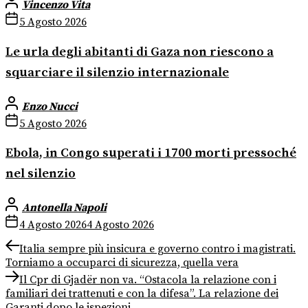
Vincenzo Vita
5 Agosto 2026
Le urla degli abitanti di Gaza non riescono a
squarciare il silenzio internazionale
Enzo Nucci
5 Agosto 2026
Ebola, in Congo superati i 1700 morti pressoché
nel silenzio
Antonella Napoli
4 Agosto 2026
4 Agosto 2026
Navigazione
Previous
Italia sempre più insicura e governo contro i magistrati.
post:
Torniamo a occuparci di sicurezza, quella vera
articoli
Next
Il Cpr di Gjadër non va. “Ostacola la relazione con i
post:
familiari dei trattenuti e con la difesa”. La relazione dei
Garanti dopo le ispezioni