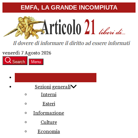
Skip
EMFA, LA GRANDE INCOMPIUTA
to
the
content
venerdì 7 Agosto 2026
Search
Menu
Sezioni generali
Interni
Esteri
Informazione
Culture
Economia