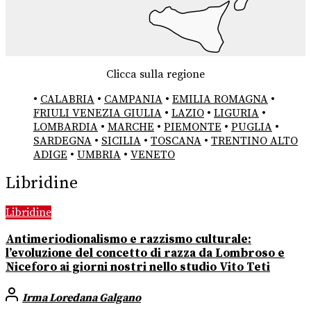
Clicca sulla regione
•
CALABRIA
•
CAMPANIA
•
EMILIA ROMAGNA
•
FRIULI VENEZIA GIULIA
•
LAZIO
•
LIGURIA
•
LOMBARDIA
•
MARCHE
•
PIEMONTE
•
PUGLIA
•
SARDEGNA
•
SICILIA
•
TOSCANA
•
TRENTINO ALTO
ADIGE
•
UMBRIA
•
VENETO
Libridine
Libridine
Antimeriodionalismo e razzismo culturale:
l’evoluzione del concetto di razza da Lombroso e
Niceforo ai giorni nostri nello studio Vito Teti
Irma Loredana Galgano