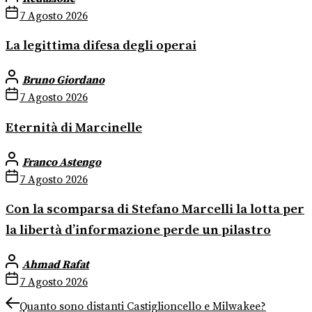
7 Agosto 2026
La legittima difesa degli operai
Bruno Giordano
7 Agosto 2026
Eternità di Marcinelle
Franco Astengo
7 Agosto 2026
Con la scomparsa di Stefano Marcelli la lotta per
la libertà d’informazione perde un pilastro
Ahmad Rafat
7 Agosto 2026
Navigazione
Previous
Quanto sono distanti Castiglioncello e Milwakee?