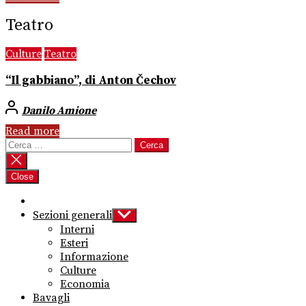
Teatro
Culture
Teatro
“Il gabbiano”, di Anton Čechov
Danilo Amione
Read more
Ricerca
per:
Close
Sezioni generali
Show
sub
Interni
menu
Esteri
Informazione
Culture
Economia
Bavagli