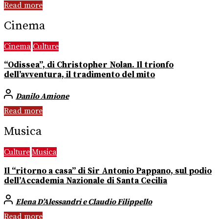
Read more
Cinema
Cinema
Culture
“Odissea”, di Christopher Nolan. Il trionfo
dell’avventura, il tradimento del mito
Danilo Amione
Read more
Musica
Culture
Musica
Il “ritorno a casa” di Sir Antonio Pappano, sul podio
dell’Accademia Nazionale di Santa Cecilia
Elena D’Alessandri e Claudio Filippello
Read more