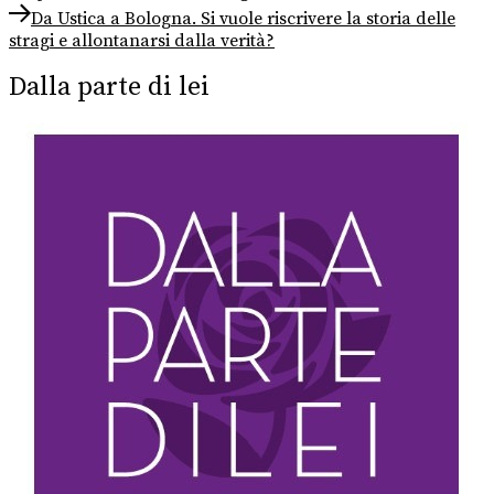
post:
Next
articoli
Da Ustica a Bologna. Si vuole riscrivere la storia delle
post:
stragi e allontanarsi dalla verità?
Dalla parte di lei