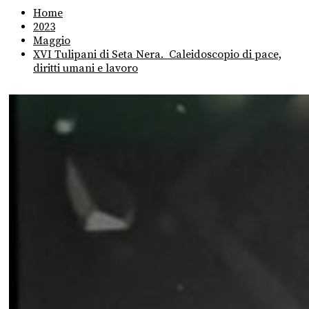
Home
2023
Maggio
XVI Tulipani di Seta Nera. Caleidoscopio di pace,
diritti umani e lavoro