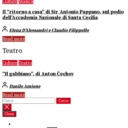
Culture
Musica
Il “ritorno a casa” di Sir Antonio Pappano, sul podio
dell’Accademia Nazionale di Santa Cecilia
Elena D’Alessandri e Claudio Filippello
Read more
Teatro
Culture
Teatro
“Il gabbiano”, di Anton Čechov
Danilo Amione
Read more
Ricerca
per:
Close