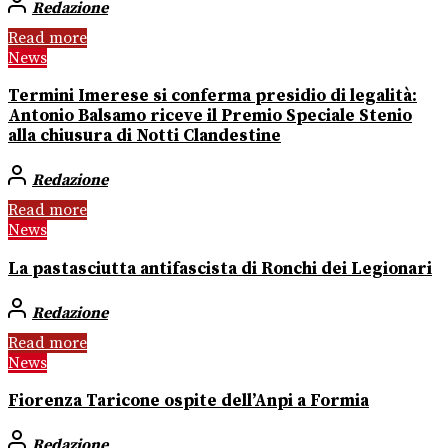
Redazione
Read more
News
Termini Imerese si conferma presidio di legalità:
Antonio Balsamo riceve il Premio Speciale Stenio
alla chiusura di Notti Clandestine
Redazione
Read more
News
La pastasciutta antifascista di Ronchi dei Legionari
Redazione
Read more
News
Fiorenza Taricone ospite dell’Anpi a Formia
Redazione