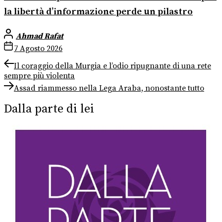
la libertà d’informazione perde un pilastro
Ahmad Rafat
7 Agosto 2026
Navigazione
Previous
Il coraggio della Murgia e l’odio ripugnante di una rete
post:
sempre più violenta
articoli
Next
Assad riammesso nella Lega Araba, nonostante tutto
post:
Dalla parte di lei