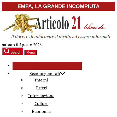
Skip
EMFA, LA GRANDE INCOMPIUTA
to
the
content
sabato 8 Agosto 2026
Search
Menu
Sezioni generali
Interni
Esteri
Informazione
Culture
Economia