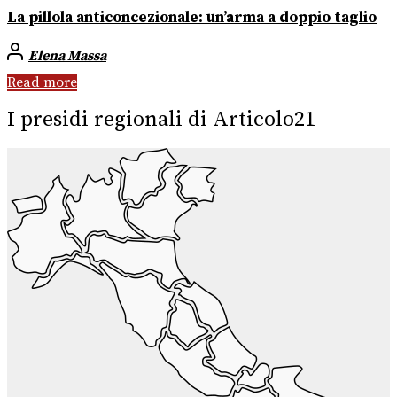
La pillola anticoncezionale: un’arma a doppio taglio
Elena Massa
Read more
I presidi regionali di Articolo21