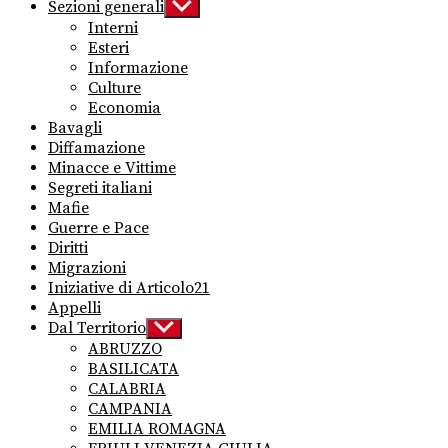
Sezioni generali
Show
sub
Interni
menu
Esteri
Informazione
Culture
Economia
Bavagli
Diffamazione
Minacce e Vittime
Segreti italiani
Mafie
Guerre e Pace
Diritti
Migrazioni
Iniziative di Articolo21
Appelli
Dal Territorio
Show
sub
ABRUZZO
menu
BASILICATA
CALABRIA
CAMPANIA
EMILIA ROMAGNA