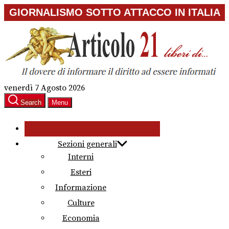
Skip
GIORNALISMO SOTTO ATTACCO IN ITALIA
to
the
content
venerdì 7 Agosto 2026
Search
Menu
Sezioni generali
Interni
Esteri
Informazione
Culture
Economia