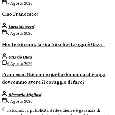
7 Agosto 2026
Ciao Francesco!
Loris Mazzetti
6 Agosto 2026
Morte Guccini: la sua Auschwitz oggi è Gaza
Ottavio Olita
6 Agosto 2026
Francesco Guccini e quella domanda che oggi
dovremmo avere il coraggio di farci
Riccardo Migliosi
6 Agosto 2026
Navigazione
Previous
Falconio: la pubblicità delle udienze è garanzia di
post: