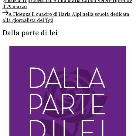
giustizia. Il processo di Santa Maria Capua Vetere riprende
articoli
il 29 marzo
Next
A Fidenza il quadro di Ilaria Alpi nella scuola dedicata
post:
alla giornalista del Tg3
Dalla parte di lei