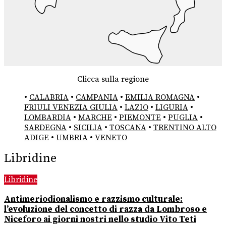
Clicca sulla regione
•
CALABRIA
•
CAMPANIA
•
EMILIA ROMAGNA
•
FRIULI VENEZIA GIULIA
•
LAZIO
•
LIGURIA
•
LOMBARDIA
•
MARCHE
•
PIEMONTE
•
PUGLIA
•
SARDEGNA
•
SICILIA
•
TOSCANA
•
TRENTINO ALTO
ADIGE
•
UMBRIA
•
VENETO
Libridine
Libridine
Antimeriodionalismo e razzismo culturale:
l’evoluzione del concetto di razza da Lombroso e
Niceforo ai giorni nostri nello studio Vito Teti