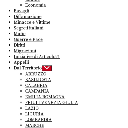
Economia
Bavagli
Diffamazione
Minacce e Vittime
Segreti italiani
Mafie
Guerre e Pace
Diritti
Migrazioni
Iniziative di Articolo21
Appelli
Dal Territorio
Show
sub
ABRUZZO
menu
BASILICATA
CALABRIA
CAMPANIA
EMILIA ROMAGNA
FRIULI VENEZIA GIULIA
LAZIO
LIGURIA
LOMBARDIA
MARCHE