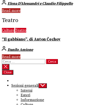
Elena D’Alessandri e Claudio Filippello
Read more
Teatro
Culture
Teatro
“Il gabbiano”, di Anton Čechov
Danilo Amione
Read more
Ricerca
per:
Close
Sezioni generali
Show
sub
Interni
menu
Esteri
Informazione
Culture