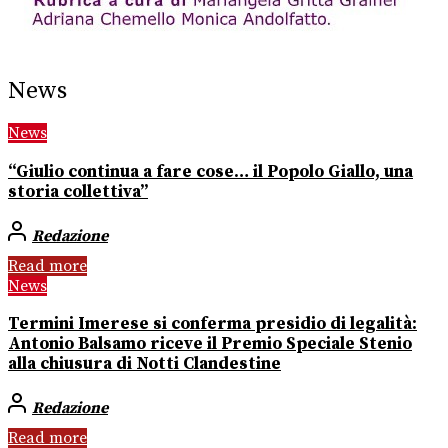
News
News
“Giulio continua a fare cose… il Popolo Giallo, una
storia collettiva”
Redazione
Read more
News
Termini Imerese si conferma presidio di legalità:
Antonio Balsamo riceve il Premio Speciale Stenio
alla chiusura di Notti Clandestine
Redazione
Read more