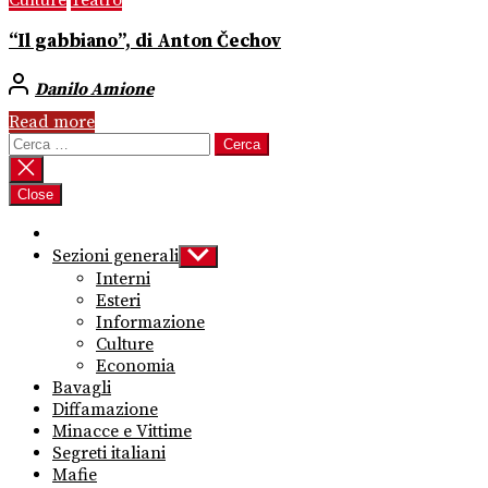
“Il gabbiano”, di Anton Čechov
Danilo Amione
Read more
Ricerca
per:
Close
Sezioni generali
Show
sub
Interni
menu
Esteri
Informazione
Culture
Economia
Bavagli
Diffamazione
Minacce e Vittime
Segreti italiani
Mafie