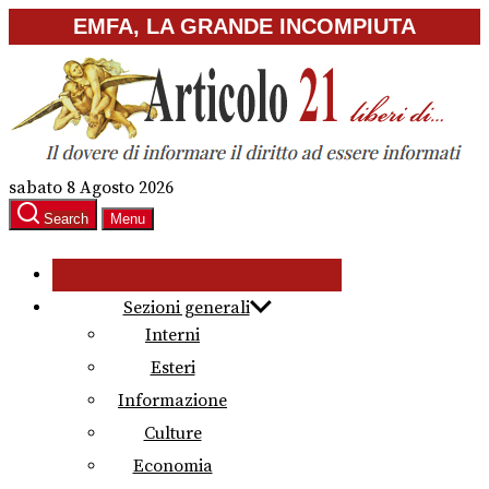
Skip
EMFA, LA GRANDE INCOMPIUTA
to
the
content
sabato 8 Agosto 2026
Search
Menu
Sezioni generali
Interni
Esteri
Informazione
Culture
Economia