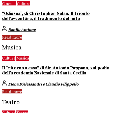
Cinema
Culture
“Odissea”, di Christopher Nolan. Il trionfo
dell’avventura, il tradimento del mito
Danilo Amione
Read more
Musica
Culture
Musica
Il “ritorno a casa” di Sir Antonio Pappano, sul podio
dell’Accademia Nazionale di Santa Cecilia
Elena D’Alessandri e Claudio Filippello
Read more
Teatro
Culture
Teatro