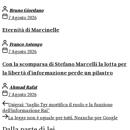
Bruno Giordano
7 Agosto 2026
Eternità di Marcinelle
Franco Astengo
7 Agosto 2026
Con la scomparsa di Stefano Marcelli la lotta per
la libertà d’informazione perde un pilastro
Ahmad Rafat
7 Agosto 2026
Navigazione
Previous
Usigrai: “taglio Tgr mortifica il ruolo e la funzione
post:
dell’informazione Rai”
articoli
Next
La legge non è uguale per tutti. Neanche per Google
post:
Dalla parte di lei