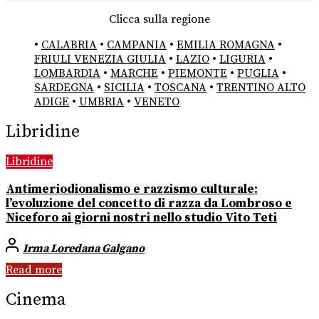
Clicca sulla regione
•
CALABRIA
•
CAMPANIA
•
EMILIA ROMAGNA
•
FRIULI VENEZIA GIULIA
•
LAZIO
•
LIGURIA
•
LOMBARDIA
•
MARCHE
•
PIEMONTE
•
PUGLIA
•
SARDEGNA
•
SICILIA
•
TOSCANA
•
TRENTINO ALTO
ADIGE
•
UMBRIA
•
VENETO
Libridine
Libridine
Antimeriodionalismo e razzismo culturale:
l’evoluzione del concetto di razza da Lombroso e
Niceforo ai giorni nostri nello studio Vito Teti
Irma Loredana Galgano
Read more
Cinema