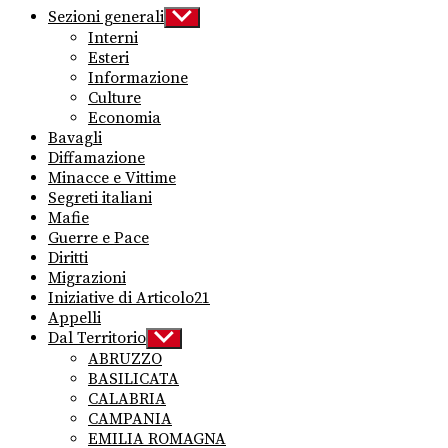
Sezioni generali
Show
sub
Interni
menu
Esteri
Informazione
Culture
Economia
Bavagli
Diffamazione
Minacce e Vittime
Segreti italiani
Mafie
Guerre e Pace
Diritti
Migrazioni
Iniziative di Articolo21
Appelli
Dal Territorio
Show
sub
ABRUZZO
menu
BASILICATA
CALABRIA
CAMPANIA
EMILIA ROMAGNA