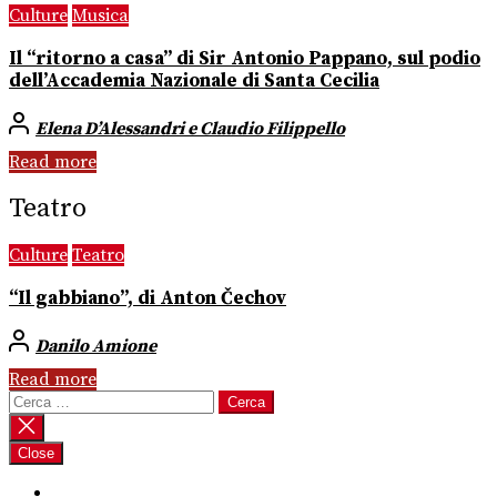
Culture
Musica
Il “ritorno a casa” di Sir Antonio Pappano, sul podio
dell’Accademia Nazionale di Santa Cecilia
Elena D’Alessandri e Claudio Filippello
Read more
Teatro
Culture
Teatro
“Il gabbiano”, di Anton Čechov
Danilo Amione
Read more
Ricerca
per:
Close