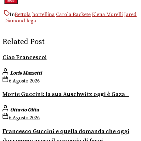
In
Bettola
bortellina
Carola Rackete
Elena Murelli
Jared
Diamond
lega
Related Post
Ciao Francesco!
Loris Mazzetti
6 Agosto 2026
Morte Guccini: la sua Auschwitz oggi è Gaza
Ottavio Olita
6 Agosto 2026
Francesco Guccini e quella domanda che oggi
dovremmo avere il coraggio di farci