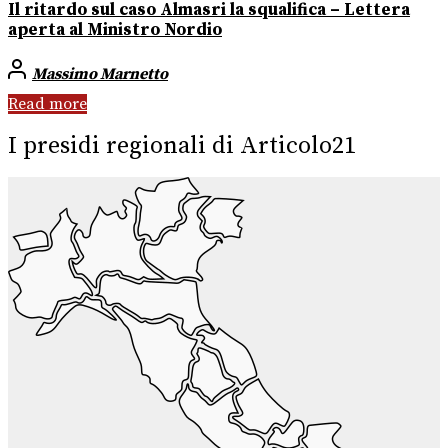
Il ritardo sul caso Almasri la squalifica – Lettera
aperta al Ministro Nordio
Massimo Marnetto
Read more
I presidi regionali di Articolo21