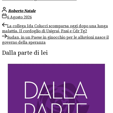
Roberto Natale
6 Agosto 2026
Navigazione
Previous
La collega Ida Colucci scomparsa oggi dopo una lunga
post:
malattia. Il cordoglio di Usigrai, Fnsi e Cdr Tg2
articoli
Next
Sudan, in un Paese in ginocchio per le alluvioni nasce il
post:
governo della speranza
Dalla parte di lei