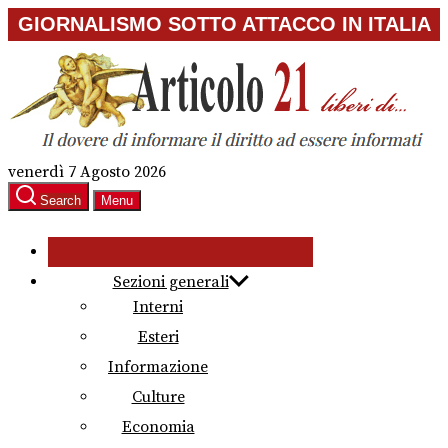
Skip
GIORNALISMO SOTTO ATTACCO IN ITALIA
to
the
content
venerdì 7 Agosto 2026
Search
Menu
Sezioni generali
Interni
Esteri
Informazione
Culture
Economia