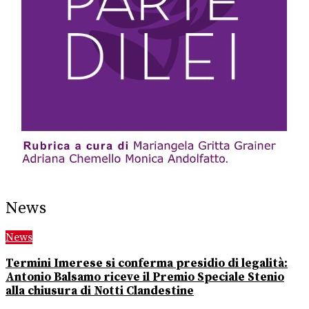
News
News
Termini Imerese si conferma presidio di legalità:
Antonio Balsamo riceve il Premio Speciale Stenio
alla chiusura di Notti Clandestine