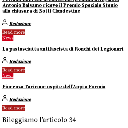
Antonio Balsamo riceve il Premio Speciale Stenio
alla chiusura di Notti Clandestine
Redazione
Read more
News
La pastasciutta antifascista di Ronchi dei Legionari
Redazione
Read more
News
Fiorenza Taricone ospite dell’Anpi a Formia
Redazione
Read more
Rileggiamo l’articolo 34