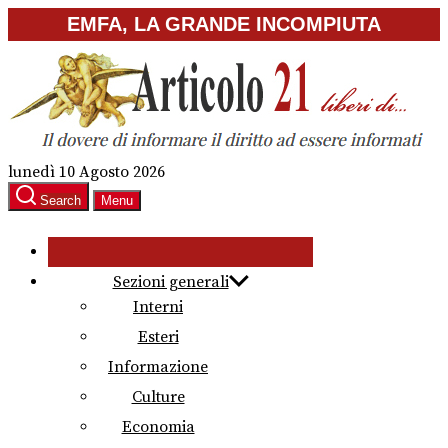
Skip
EMFA, LA GRANDE INCOMPIUTA
to
the
content
lunedì 10 Agosto 2026
Search
Menu
Sezioni generali
Interni
Esteri
Informazione
Culture
Economia