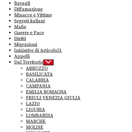
Bavagli
Diffamazione
Minacce e Vittime
Segreti italiani
Mafie
Guerre e Pace
Diritti
Migrazioni
Iniziative di Articolo21
Appelli
Dal Territorio
Show
sub
ABRUZZO
menu
BASILICATA
CALABRIA
CAMPANIA
EMILIA ROMAGNA
FRIULI VENEZIA GIULIA
LAZIO
LIGURIA
LOMBARDIA
MARCHE
MOLISE