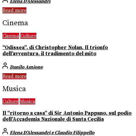
Elena D’Alessandri
Read more
Cinema
Cinema
Culture
“Odissea”, di Christopher Nolan. Il trionfo
dell’avventura, il tradimento del mito
Danilo Amione
Read more
Musica
Culture
Musica
Il “ritorno a casa” di Sir Antonio Pappano, sul podio
dell’Accademia Nazionale di Santa Cecilia
Elena D’Alessandri e Claudio Filippello