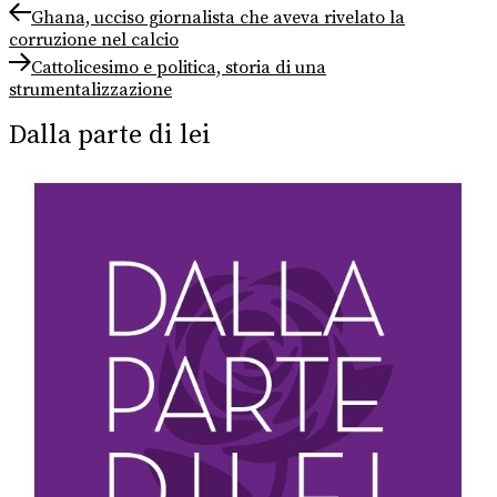
Navigazione
Previous
Ghana, ucciso giornalista che aveva rivelato la
post:
corruzione nel calcio
articoli
Next
Cattolicesimo e politica, storia di una
post:
strumentalizzazione
Dalla parte di lei