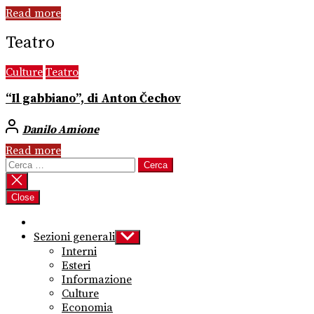
Read more
Teatro
Culture
Teatro
“Il gabbiano”, di Anton Čechov
Danilo Amione
Read more
Ricerca
per:
Close
Sezioni generali
Show
sub
Interni
menu
Esteri
Informazione
Culture
Economia