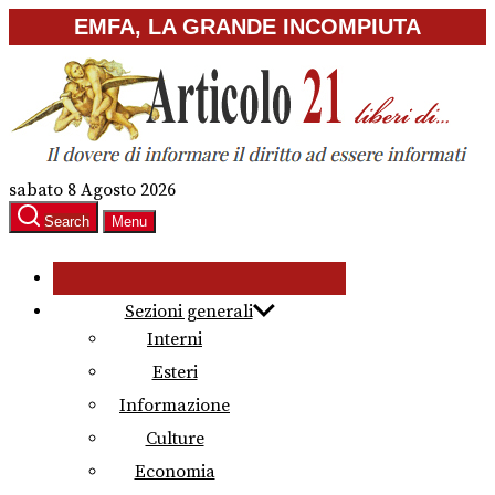
Skip
EMFA, LA GRANDE INCOMPIUTA
to
the
content
sabato 8 Agosto 2026
Search
Menu
Sezioni generali
Interni
Esteri
Informazione
Culture
Economia