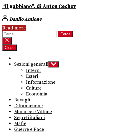
“Il gabbiano”, di Anton Čechov
Danilo Amione
Read more
Ricerca
per:
Close
Sezioni generali
Show
sub
Interni
menu
Esteri
Informazione
Culture
Economia
Bavagli
Diffamazione
Minacce e Vittime
Segreti italiani
Mafie
Guerre e Pace