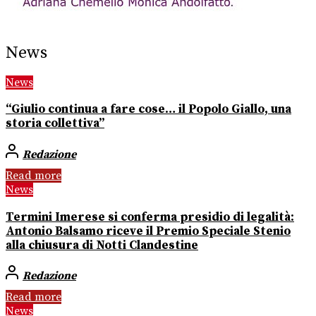
News
News
“Giulio continua a fare cose… il Popolo Giallo, una
storia collettiva”
Redazione
Read more
News
Termini Imerese si conferma presidio di legalità:
Antonio Balsamo riceve il Premio Speciale Stenio
alla chiusura di Notti Clandestine
Redazione
Read more
News