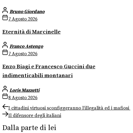
Bruno Giordano
7 Agosto 2026
Eternità di Marcinelle
Franco Astengo
7 Agosto 2026
Enzo Biagi e Francesco Guccini due
indimenticabili montanari
Loris Mazzetti
8 Agosto 2026
Navigazione
Previous
I cittadini virtuosi sconfiggeranno l’illegalità ed i mafiosi
post:
Next
articoli
Il difensore degli italiani
post:
Dalla parte di lei