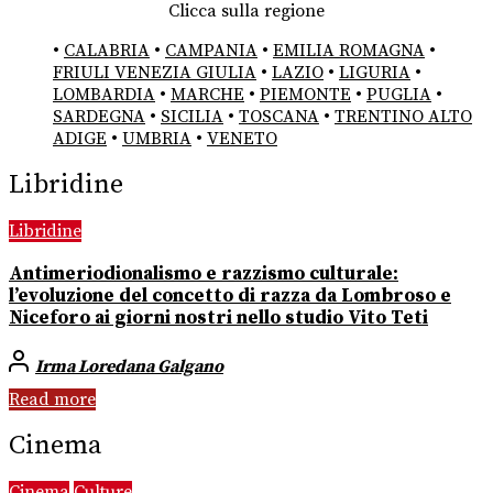
Clicca sulla regione
•
CALABRIA
•
CAMPANIA
•
EMILIA ROMAGNA
•
FRIULI VENEZIA GIULIA
•
LAZIO
•
LIGURIA
•
LOMBARDIA
•
MARCHE
•
PIEMONTE
•
PUGLIA
•
SARDEGNA
•
SICILIA
•
TOSCANA
•
TRENTINO ALTO
ADIGE
•
UMBRIA
•
VENETO
Libridine
Libridine
Antimeriodionalismo e razzismo culturale:
l’evoluzione del concetto di razza da Lombroso e
Niceforo ai giorni nostri nello studio Vito Teti
Irma Loredana Galgano
Read more
Cinema
Cinema
Culture