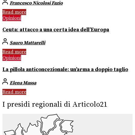
Francesco Nicolosi Fazio
Read more
Opinioni
Ceuta: attacco a una certa idea dell’Europa
Sauro Mattarelli
Read more
Opinioni
La pillola anticoncezionale: un’arma a doppio taglio
Elena Massa
Read more
I presidi regionali di Articolo21