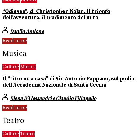
“Odissea”, di Christopher Nolan. Il trionfo
dell’avventura, il tradimento del mito
Danilo Amione
Read more
Musica
Culture
Musica
Il “ritorno a casa” di Sir Antonio Pappano, sul podio
dell’Accademia Nazionale di Santa Cecilia
Elena D’Alessandri e Claudio Filippello
Read more
Teatro
Culture
Teatro