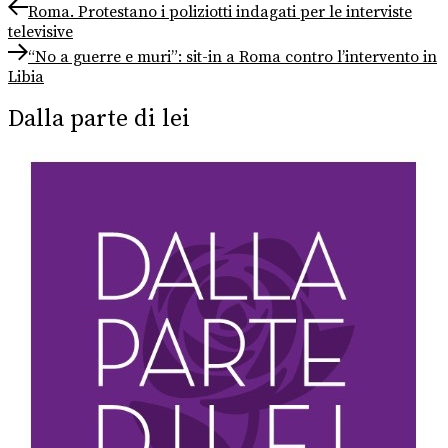
Navigazione
Previous
Roma. Protestano i poliziotti indagati per le interviste
post:
televisive
articoli
Next
“No a guerre e muri”: sit-in a Roma contro l’intervento in
post:
Libia
Dalla parte di lei