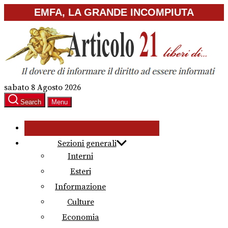
Skip
EMFA, LA GRANDE INCOMPIUTA
to
the
content
sabato 8 Agosto 2026
Search
Menu
Sezioni generali
Interni
Esteri
Informazione
Culture
Economia