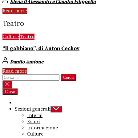
Elena D’Alessandri e Claudio Filippello
Read more
Teatro
Culture
Teatro
“Il gabbiano”, di Anton Čechov
Danilo Amione
Read more
Ricerca
per:
Close
Sezioni generali
Show
sub
Interni
menu
Esteri
Informazione
Culture