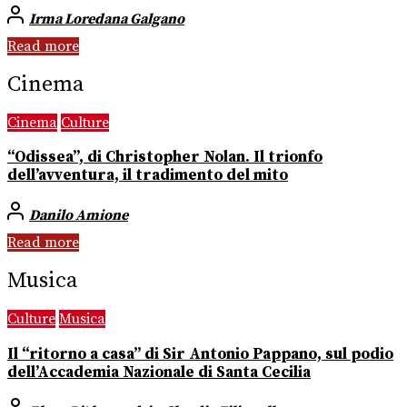
Irma Loredana Galgano
Read more
Cinema
Cinema
Culture
“Odissea”, di Christopher Nolan. Il trionfo
dell’avventura, il tradimento del mito
Danilo Amione
Read more
Musica
Culture
Musica
Il “ritorno a casa” di Sir Antonio Pappano, sul podio
dell’Accademia Nazionale di Santa Cecilia