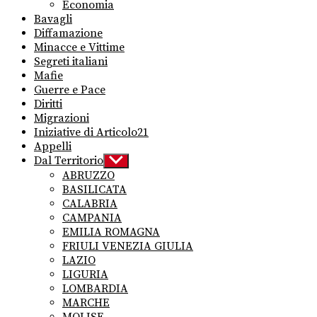
Economia
Bavagli
Diffamazione
Minacce e Vittime
Segreti italiani
Mafie
Guerre e Pace
Diritti
Migrazioni
Iniziative di Articolo21
Appelli
Dal Territorio
Show
sub
ABRUZZO
menu
BASILICATA
CALABRIA
CAMPANIA
EMILIA ROMAGNA
FRIULI VENEZIA GIULIA
LAZIO
LIGURIA
LOMBARDIA
MARCHE