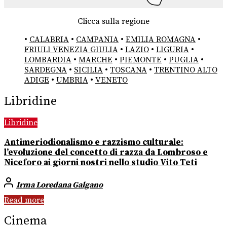
Clicca sulla regione
•
CALABRIA
•
CAMPANIA
•
EMILIA ROMAGNA
•
FRIULI VENEZIA GIULIA
•
LAZIO
•
LIGURIA
•
LOMBARDIA
•
MARCHE
•
PIEMONTE
•
PUGLIA
•
SARDEGNA
•
SICILIA
•
TOSCANA
•
TRENTINO ALTO
ADIGE
•
UMBRIA
•
VENETO
Libridine
Libridine
Antimeriodionalismo e razzismo culturale:
l’evoluzione del concetto di razza da Lombroso e
Niceforo ai giorni nostri nello studio Vito Teti
Irma Loredana Galgano
Read more
Cinema