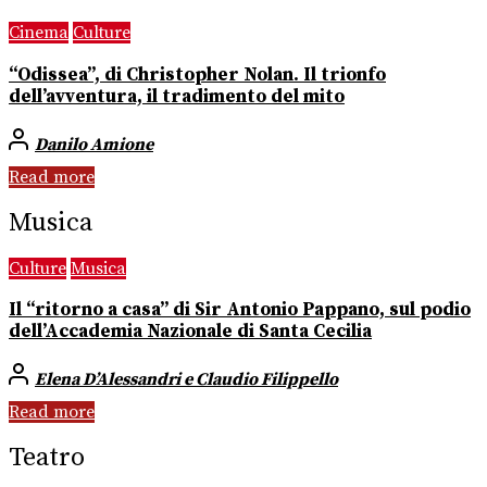
Cinema
Culture
“Odissea”, di Christopher Nolan. Il trionfo
dell’avventura, il tradimento del mito
Danilo Amione
Read more
Musica
Culture
Musica
Il “ritorno a casa” di Sir Antonio Pappano, sul podio
dell’Accademia Nazionale di Santa Cecilia
Elena D’Alessandri e Claudio Filippello
Read more
Teatro