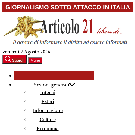
Skip
GIORNALISMO SOTTO ATTACCO IN ITALIA
to
the
content
venerdì 7 Agosto 2026
Search
Menu
Sezioni generali
Interni
Esteri
Informazione
Culture
Economia