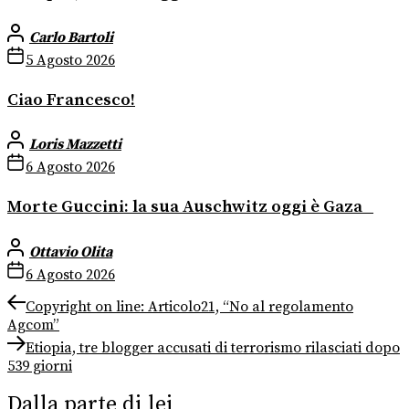
Carlo Bartoli
5 Agosto 2026
Ciao Francesco!
Loris Mazzetti
6 Agosto 2026
Morte Guccini: la sua Auschwitz oggi è Gaza
Ottavio Olita
6 Agosto 2026
Navigazione
Previous
Copyright on line: Articolo21, “No al regolamento
post:
Agcom”
articoli
Next
Etiopia, tre blogger accusati di terrorismo rilasciati dopo
post:
539 giorni
Dalla parte di lei