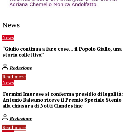
News
News
“Giulio continua a fare cose… il Popolo Giallo, una
storia collettiva”
Redazione
Read more
News
Termini Imerese si conferma presidio di legalità:
Antonio Balsamo riceve il Premio Speciale Stenio
alla chiusura di Notti Clandestine
Redazione
Read more