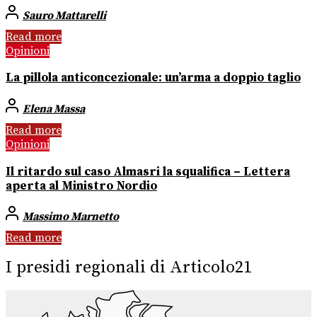
Sauro Mattarelli
Read more
Opinioni
La pillola anticoncezionale: un’arma a doppio taglio
Elena Massa
Read more
Opinioni
Il ritardo sul caso Almasri la squalifica – Lettera
aperta al Ministro Nordio
Massimo Marnetto
Read more
I presidi regionali di Articolo21