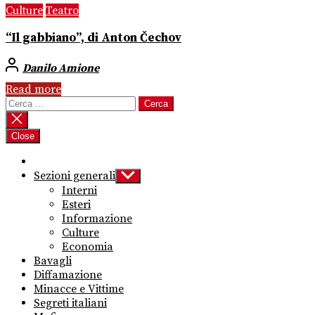
Culture
Teatro
“Il gabbiano”, di Anton Čechov
Danilo Amione
Read more
Ricerca
per:
Close
Sezioni generali
Show
sub
Interni
menu
Esteri
Informazione
Culture
Economia
Bavagli
Diffamazione
Minacce e Vittime
Segreti italiani