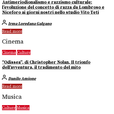
Antimeriodionalismo e razzismo culturale:
l’evoluzione del concetto di razza da Lombroso e
Niceforo ai giorni nostri nello studio Vito Teti
Irma Loredana Galgano
Read more
Cinema
Cinema
Culture
“Odissea”, di Christopher Nolan. Il trionfo
dell’avventura, il tradimento del mito
Danilo Amione
Read more
Musica
Culture
Musica