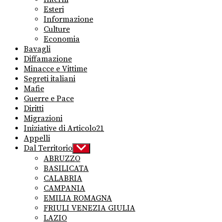
menu
Esteri
Informazione
Culture
Economia
Bavagli
Diffamazione
Minacce e Vittime
Segreti italiani
Mafie
Guerre e Pace
Diritti
Migrazioni
Iniziative di Articolo21
Appelli
Dal Territorio
Show
sub
ABRUZZO
menu
BASILICATA
CALABRIA
CAMPANIA
EMILIA ROMAGNA
FRIULI VENEZIA GIULIA
LAZIO