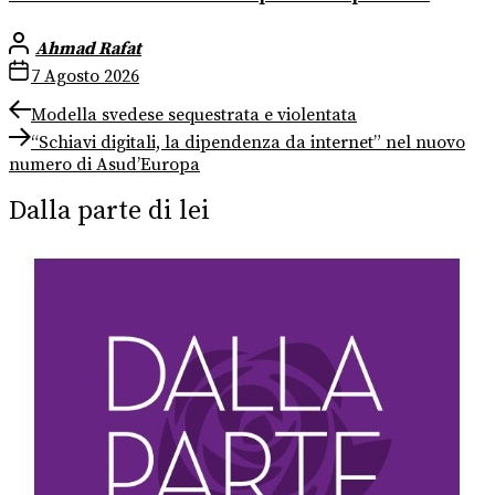
Ahmad Rafat
7 Agosto 2026
Navigazione
Previous
Modella svedese sequestrata e violentata
post:
Next
articoli
“Schiavi digitali, la dipendenza da internet” nel nuovo
post:
numero di Asud’Europa
Dalla parte di lei