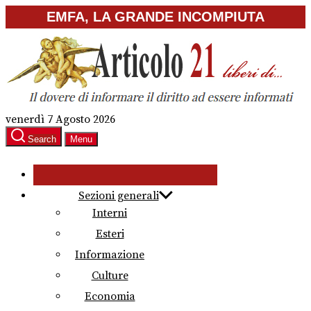
Skip
EMFA, LA GRANDE INCOMPIUTA
to
the
content
venerdì 7 Agosto 2026
Search
Menu
Sezioni generali
Interni
Esteri
Informazione
Culture
Economia