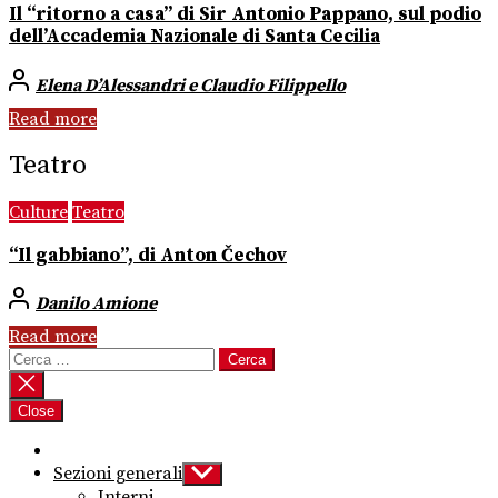
Il “ritorno a casa” di Sir Antonio Pappano, sul podio
dell’Accademia Nazionale di Santa Cecilia
Elena D’Alessandri e Claudio Filippello
Read more
Teatro
Culture
Teatro
“Il gabbiano”, di Anton Čechov
Danilo Amione
Read more
Ricerca
per:
Close
Sezioni generali
Show
sub
Interni