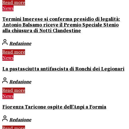
Read more
News
Termini Imerese si conferma presidio di legalità:
Antonio Balsamo riceve il Premio Speciale Stenio
alla chiusura di Notti Clandestine
Redazione
Read more
News
La pastasciutta antifascista di Ronchi dei Legionari
Redazione
Read more
News
Fiorenza Taricone ospite dell’Anpi a Formia
Redazione
Read more