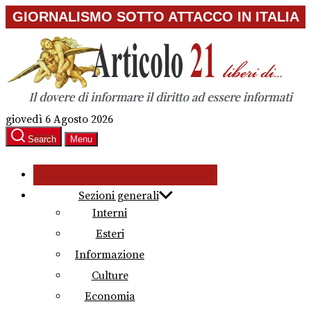
Skip
GIORNALISMO SOTTO ATTACCO IN ITALIA
to
the
content
giovedì 6 Agosto 2026
Search
Menu
Sezioni generali
Interni
Esteri
Informazione
Culture
Economia