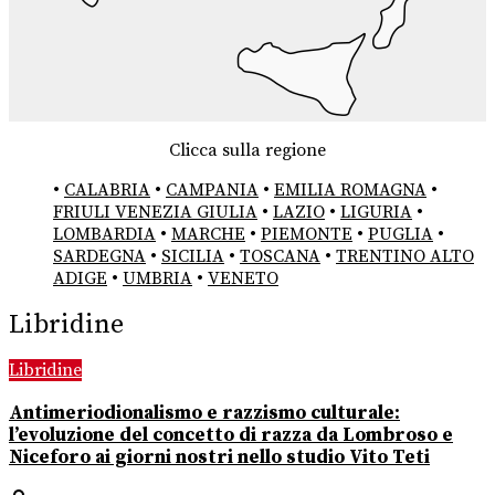
Clicca sulla regione
•
CALABRIA
•
CAMPANIA
•
EMILIA ROMAGNA
•
FRIULI VENEZIA GIULIA
•
LAZIO
•
LIGURIA
•
LOMBARDIA
•
MARCHE
•
PIEMONTE
•
PUGLIA
•
SARDEGNA
•
SICILIA
•
TOSCANA
•
TRENTINO ALTO
ADIGE
•
UMBRIA
•
VENETO
Libridine
Libridine
Antimeriodionalismo e razzismo culturale:
l’evoluzione del concetto di razza da Lombroso e
Niceforo ai giorni nostri nello studio Vito Teti