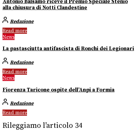
Antonio Balsamo riceve il Premio Speciale Stenio
alla chiusura di Notti Clandestine
Redazione
Read more
News
La pastasciutta antifascista di Ronchi dei Legionari
Redazione
Read more
News
Fiorenza Taricone ospite dell’Anpi a Formia
Redazione
Read more
Rileggiamo l’articolo 34