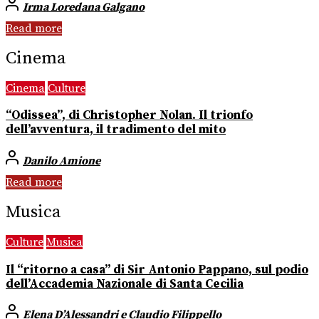
Irma Loredana Galgano
Read more
Cinema
Cinema
Culture
“Odissea”, di Christopher Nolan. Il trionfo
dell’avventura, il tradimento del mito
Danilo Amione
Read more
Musica
Culture
Musica
Il “ritorno a casa” di Sir Antonio Pappano, sul podio
dell’Accademia Nazionale di Santa Cecilia
Elena D’Alessandri e Claudio Filippello