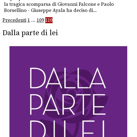
la tragica scomparsa di Giovanni Falcone e Paolo
Borsellino - Giuseppe Ayala ha deciso di...
Paginazione
Precedenti
1
…
109
110
degli
Dalla parte di lei
articoli