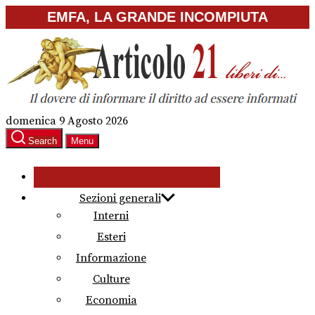
Skip
EMFA, LA GRANDE INCOMPIUTA
to
the
content
domenica 9 Agosto 2026
Search
Menu
Sezioni generali
Interni
Esteri
Informazione
Culture
Economia