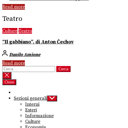
Read more
Teatro
Culture
Teatro
“Il gabbiano”, di Anton Čechov
Danilo Amione
Read more
Ricerca
per:
Close
Sezioni generali
Show
sub
Interni
menu
Esteri
Informazione
Culture
Economia