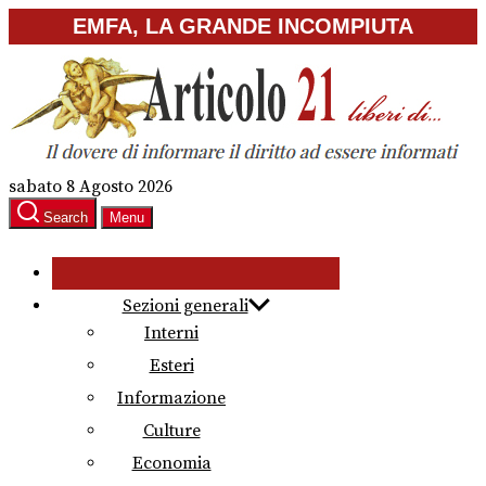
Skip
EMFA, LA GRANDE INCOMPIUTA
to
the
content
sabato 8 Agosto 2026
Search
Menu
Sezioni generali
Interni
Esteri
Informazione
Culture
Economia