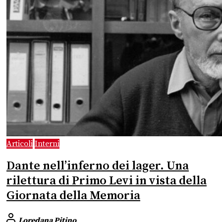
Articoli
Interni
Dante nell’inferno dei lager. Una
rilettura di Primo Levi in vista della
Giornata della Memoria
Loredana Pitino