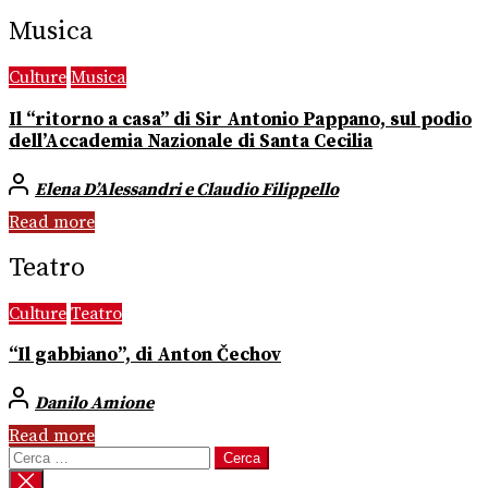
Musica
Culture
Musica
Il “ritorno a casa” di Sir Antonio Pappano, sul podio
dell’Accademia Nazionale di Santa Cecilia
Elena D’Alessandri e Claudio Filippello
Read more
Teatro
Culture
Teatro
“Il gabbiano”, di Anton Čechov
Danilo Amione
Read more
Ricerca
per: