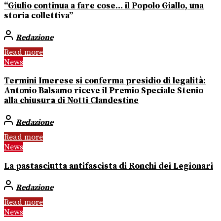
“Giulio continua a fare cose… il Popolo Giallo, una
storia collettiva”
Redazione
Read more
News
Termini Imerese si conferma presidio di legalità:
Antonio Balsamo riceve il Premio Speciale Stenio
alla chiusura di Notti Clandestine
Redazione
Read more
News
La pastasciutta antifascista di Ronchi dei Legionari
Redazione
Read more
News