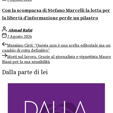
Con la scomparsa di Stefano Marcelli la lotta per
la libertà d’informazione perde un pilastro
Ahmad Rafat
7 Agosto 2026
Navigazione
Previous
Massimo Cirri: “Questa non è una scelta editoriale ma un
post:
cambio di rotta definitivo”
articoli
Next
Morti sul lavoro. Grazie al giornalista e vignettista Mauro
post:
Biani per la sua sensibilità
Dalla parte di lei