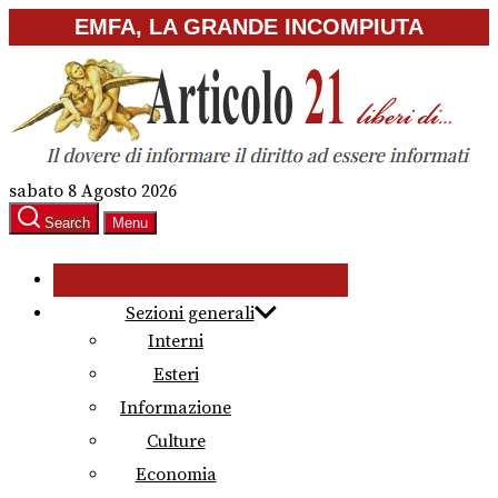
Skip
EMFA, LA GRANDE INCOMPIUTA
to
the
content
sabato 8 Agosto 2026
Search
Menu
Sezioni generali
Interni
Esteri
Informazione
Culture
Economia