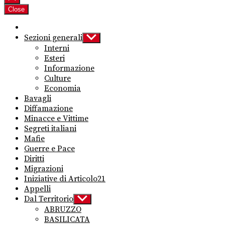
Close
Sezioni generali
Show
sub
Interni
menu
Esteri
Informazione
Culture
Economia
Bavagli
Diffamazione
Minacce e Vittime
Segreti italiani
Mafie
Guerre e Pace
Diritti
Migrazioni
Iniziative di Articolo21
Appelli
Dal Territorio
Show
sub
ABRUZZO
menu
BASILICATA