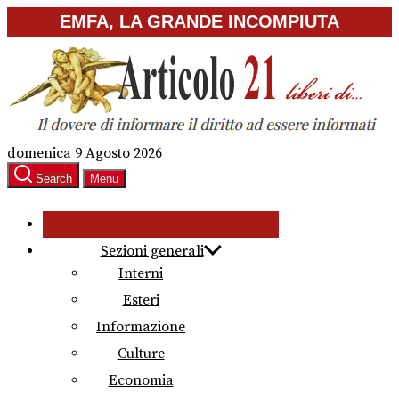
Skip
EMFA, LA GRANDE INCOMPIUTA
to
the
content
domenica 9 Agosto 2026
Search
Menu
Sezioni generali
Interni
Esteri
Informazione
Culture
Economia