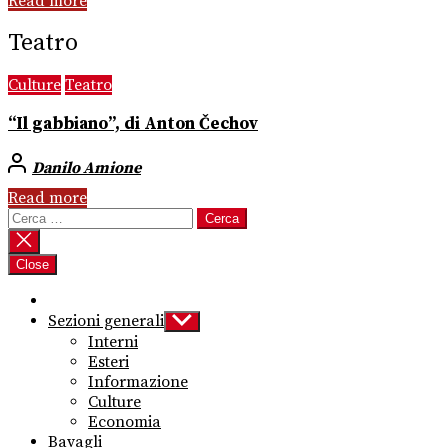
Read more
Teatro
Culture
Teatro
“Il gabbiano”, di Anton Čechov
Danilo Amione
Read more
Ricerca
per:
Close
Sezioni generali
Show
sub
Interni
menu
Esteri
Informazione
Culture
Economia
Bavagli