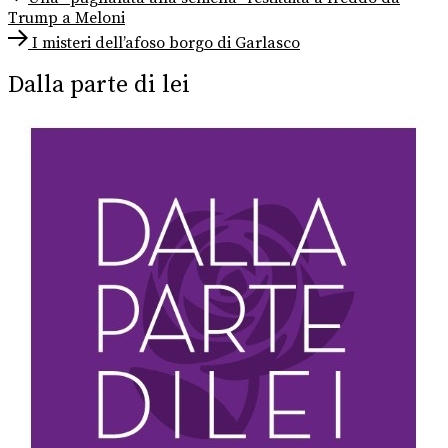
post:
Trump a Meloni
articoli
Next
I misteri dell’afoso borgo di Garlasco
post:
Dalla parte di lei