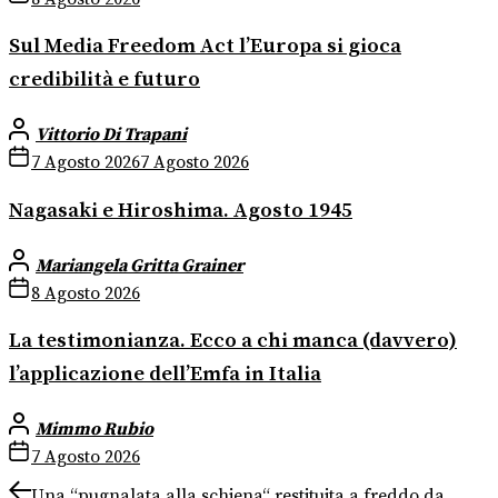
Sul Media Freedom Act l’Europa si gioca
credibilità e futuro
Vittorio Di Trapani
7 Agosto 2026
7 Agosto 2026
Nagasaki e Hiroshima. Agosto 1945
Mariangela Gritta Grainer
8 Agosto 2026
La testimonianza. Ecco a chi manca (davvero)
l’applicazione dell’Emfa in Italia
Mimmo Rubio
7 Agosto 2026
Navigazione
Previous
Una “pugnalata alla schiena“ restituita a freddo da