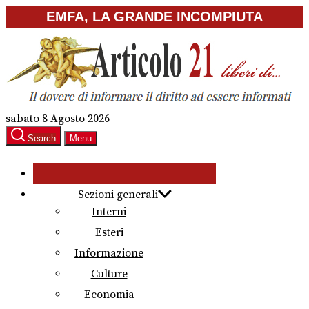
Skip
EMFA, LA GRANDE INCOMPIUTA
to
the
content
sabato 8 Agosto 2026
Search
Menu
Sezioni generali
Interni
Esteri
Informazione
Culture
Economia