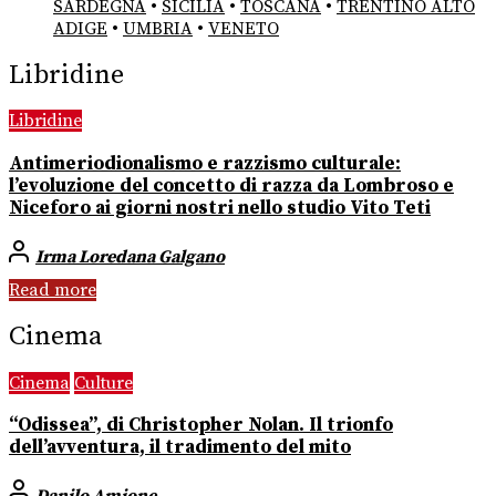
SARDEGNA
•
SICILIA
•
TOSCANA
•
TRENTINO ALTO
ADIGE
•
UMBRIA
•
VENETO
Libridine
Libridine
Antimeriodionalismo e razzismo culturale:
l’evoluzione del concetto di razza da Lombroso e
Niceforo ai giorni nostri nello studio Vito Teti
Irma Loredana Galgano
Read more
Cinema
Cinema
Culture
“Odissea”, di Christopher Nolan. Il trionfo
dell’avventura, il tradimento del mito