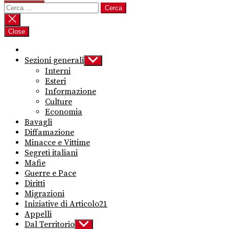
Ricerca
per:
Close
Sezioni generali
Show
sub
Interni
menu
Esteri
Informazione
Culture
Economia
Bavagli
Diffamazione
Minacce e Vittime
Segreti italiani
Mafie
Guerre e Pace
Diritti
Migrazioni
Iniziative di Articolo21
Appelli
Dal Territorio
Show