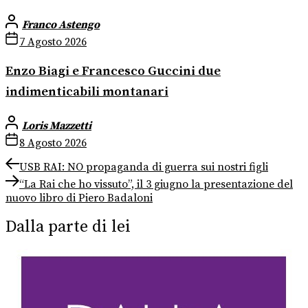
Franco Astengo
7 Agosto 2026
Enzo Biagi e Francesco Guccini due
indimenticabili montanari
Loris Mazzetti
8 Agosto 2026
Navigazione
Previous
USB RAI: NO propaganda di guerra sui nostri figli
post:
Next
articoli
“La Rai che ho vissuto”, il 3 giugno la presentazione del
post:
nuovo libro di Piero Badaloni
Dalla parte di lei