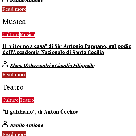
Danilo Amione
Read more
Musica
Culture
Musica
Il “ritorno a casa” di Sir Antonio Pappano, sul podio
dell’Accademia Nazionale di Santa Cecilia
Elena D’Alessandri e Claudio Filippello
Read more
Teatro
Culture
Teatro
“Il gabbiano”, di Anton Čechov
Danilo Amione
Read more