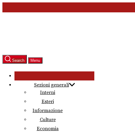
Skip
to
the
content
Search
Menu
Sezioni generali
Interni
Esteri
Informazione
Culture
Economia