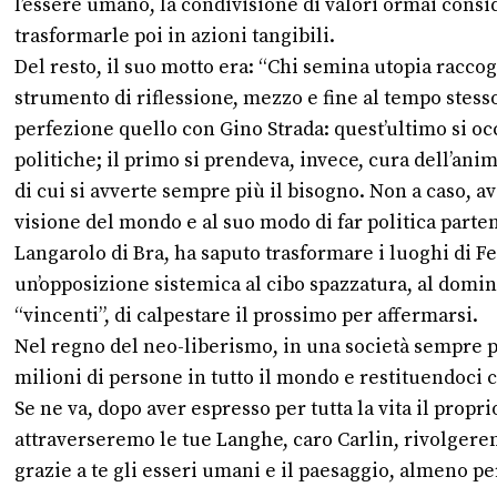
l’essere umano, la condivisione di valori ormai consid
trasformarle poi in azioni tangibili.
Del resto, il suo motto era: “Chi semina utopia raccog
strumento di riflessione, mezzo e fine al tempo stess
perfezione quello con Gino Strada: quest’ultimo si o
politiche; il primo si prendeva, invece, cura dell’ani
di cui si avverte sempre più il bisogno. Non a caso, 
visione del mondo e al suo modo di far politica partend
Langarolo di Bra, ha saputo trasformare i luoghi di Fe
un’opposizione sistemica al cibo spazzatura, al domin
“vincenti”, di calpestare il prossimo per affermarsi.
Nel regno del neo-liberismo, in una società sempre p
milioni di persone in tutto il mondo e restituendoci c
Se ne va, dopo aver espresso per tutta la vita il prop
attraverseremo le tue Langhe, caro Carlin, rivolgeremo
grazie a te gli esseri umani e il paesaggio, almeno per