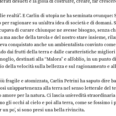
erati desueti e la gioia di costruire, creare, far cresc
lie realtà”. E Carlin di utopia ne ha seminata ovunque:
o per ragionare su un’altra idea di società e di domani.
ccupava di curare chiunque ne avesse bisogno, senza chi
ma ma anche della tavola e del nostro stare insieme, ril
aveva conquistato anche un ambientalista convinto come 
o dai frutti della terra e dalle caratteristiche migliori
noglio, destinati alla “Malora” e all’oblio, in un punto 
io della velocità sulla bellezza e sul ragionamento e a
iù fragile e atomizzata, Carlin Petrini ha saputo dire 
osì un’appartenenza alla terra nel senso letterale del t
rio amore per la natura. Ci lascia un’eredità straordinar
 gli occhi al cielo e poi alla terra, come se fossimo i 
 un po’, si sono presi una bella rivincita.