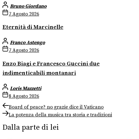
Bruno Giordano
7 Agosto 2026
Eternità di Marcinelle
Franco Astengo
7 Agosto 2026
Enzo Biagi e Francesco Guccini due
indimenticabili montanari
Loris Mazzetti
8 Agosto 2026
Navigazione
Previous
Board of peace? no grazie dice il Vaticano
post:
Next
articoli
La potenza della musica tra storia e tradizioni
post:
Dalla parte di lei