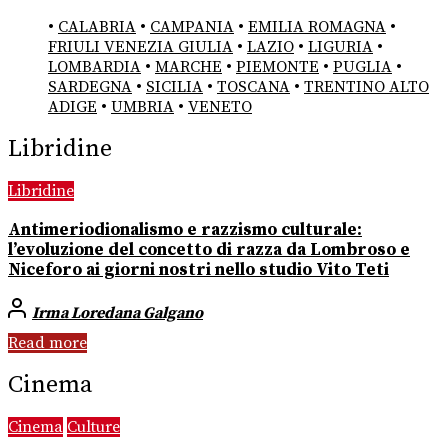
•
CALABRIA
•
CAMPANIA
•
EMILIA ROMAGNA
•
FRIULI VENEZIA GIULIA
•
LAZIO
•
LIGURIA
•
LOMBARDIA
•
MARCHE
•
PIEMONTE
•
PUGLIA
•
SARDEGNA
•
SICILIA
•
TOSCANA
•
TRENTINO ALTO
ADIGE
•
UMBRIA
•
VENETO
Libridine
Libridine
Antimeriodionalismo e razzismo culturale:
l’evoluzione del concetto di razza da Lombroso e
Niceforo ai giorni nostri nello studio Vito Teti
Irma Loredana Galgano
Read more
Cinema
Cinema
Culture