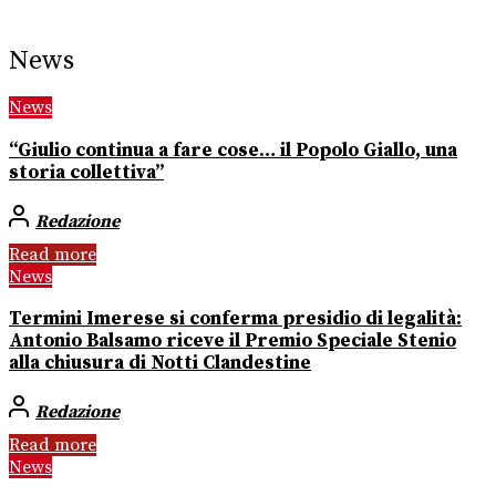
News
News
“Giulio continua a fare cose… il Popolo Giallo, una
storia collettiva”
Redazione
Read more
News
Termini Imerese si conferma presidio di legalità:
Antonio Balsamo riceve il Premio Speciale Stenio
alla chiusura di Notti Clandestine
Redazione
Read more
News