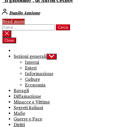
“Il gabbiano”, di Anton Čechov
Danilo Amione
Read more
Ricerca
per:
Close
Sezioni generali
Show
sub
Interni
menu
Esteri
Informazione
Culture
Economia
Bavagli
Diffamazione
Minacce e Vittime
Segreti italiani
Mafie
Guerre e Pace
Diritti