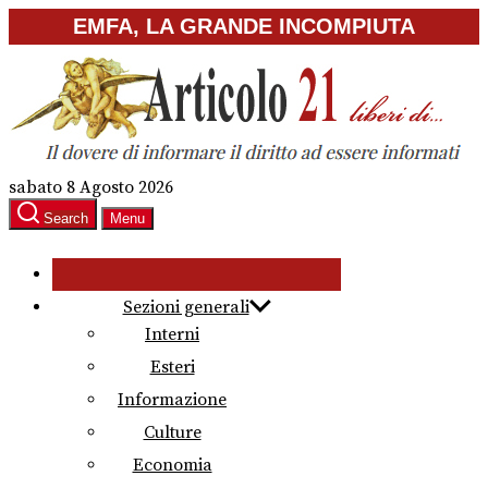
Skip
EMFA, LA GRANDE INCOMPIUTA
to
the
content
sabato 8 Agosto 2026
Search
Menu
Sezioni generali
Interni
Esteri
Informazione
Culture
Economia