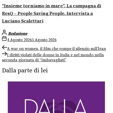
“Insieme torniamo in mare”. La campagna di
ResQ – People Saving People. Intervista a
Luciano Scalettari
Redazione
4 Agosto 2026
5 Agosto 2026
Navigazione
Previous
A war on women, il film che rompe il silenzio sull’Iran
post:
Next
articoli
I diritti violati delle donne in Italia e nel mondo nella
post:
seconda giornata di “Imbavagliati”
Dalla parte di lei