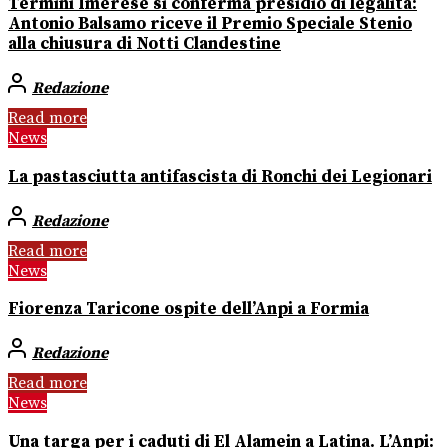
Termini Imerese si conferma presidio di legalità:
Antonio Balsamo riceve il Premio Speciale Stenio
alla chiusura di Notti Clandestine
Redazione
Read more
News
La pastasciutta antifascista di Ronchi dei Legionari
Redazione
Read more
News
Fiorenza Taricone ospite dell’Anpi a Formia
Redazione
Read more
News
Una targa per i caduti di El Alamein a Latina. L’Anpi: