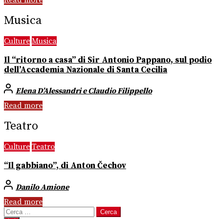
Read more
Musica
Culture
Musica
Il “ritorno a casa” di Sir Antonio Pappano, sul podio
dell’Accademia Nazionale di Santa Cecilia
Elena D’Alessandri e Claudio Filippello
Read more
Teatro
Culture
Teatro
“Il gabbiano”, di Anton Čechov
Danilo Amione
Read more
Ricerca