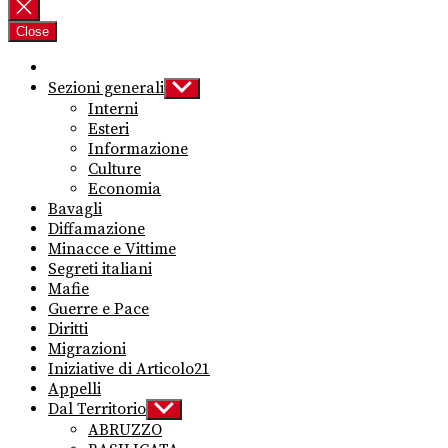
per:
Close
Sezioni generali
Show
sub
Interni
menu
Esteri
Informazione
Culture
Economia
Bavagli
Diffamazione
Minacce e Vittime
Segreti italiani
Mafie
Guerre e Pace
Diritti
Migrazioni
Iniziative di Articolo21
Appelli
Dal Territorio
Show
sub
ABRUZZO
menu