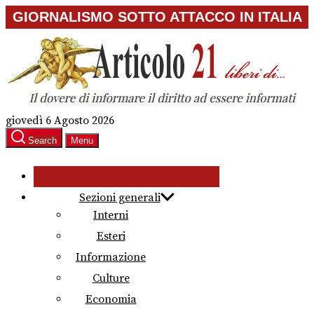
Skip
GIORNALISMO SOTTO ATTACCO IN ITALIA
to
the
content
giovedì 6 Agosto 2026
Search
Menu
Sezioni generali
Interni
Esteri
Informazione
Culture
Economia