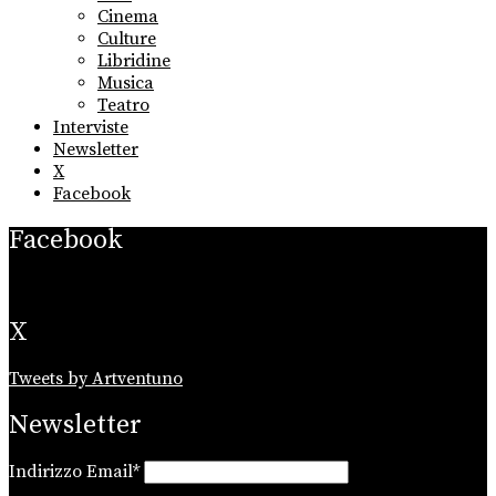
menu
Cinema
Culture
Libridine
Musica
Teatro
Interviste
Newsletter
X
Facebook
Facebook
X
Tweets by Artventuno
Newsletter
Indirizzo Email*