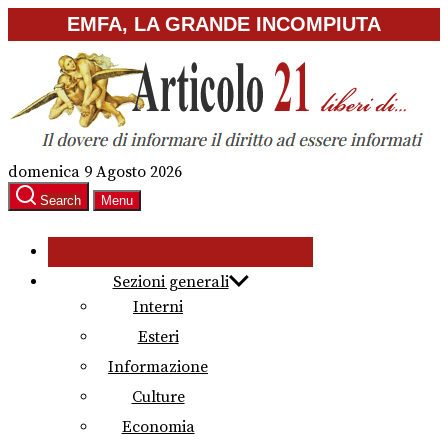
Skip
EMFA, LA GRANDE INCOMPIUTA
to
the
content
domenica 9 Agosto 2026
Search
Menu
Sezioni generali
Interni
Esteri
Informazione
Culture
Economia