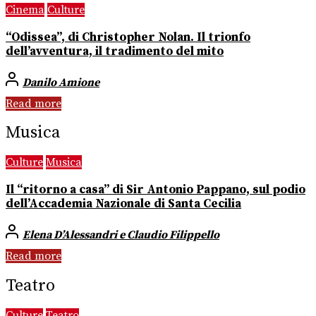
Cinema
Culture
“Odissea”, di Christopher Nolan. Il trionfo
dell’avventura, il tradimento del mito
Danilo Amione
Read more
Musica
Culture
Musica
Il “ritorno a casa” di Sir Antonio Pappano, sul podio
dell’Accademia Nazionale di Santa Cecilia
Elena D’Alessandri e Claudio Filippello
Read more
Teatro
Culture
Teatro