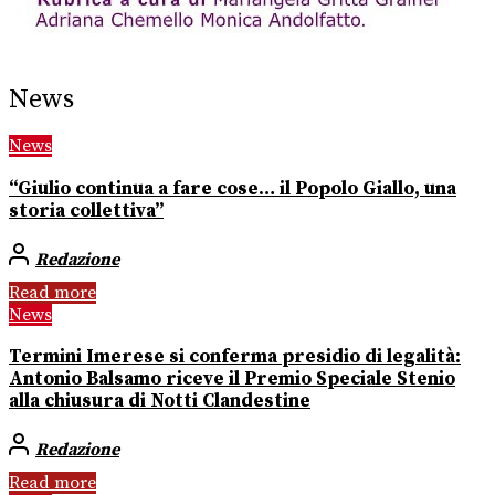
News
News
“Giulio continua a fare cose… il Popolo Giallo, una
storia collettiva”
Redazione
Read more
News
Termini Imerese si conferma presidio di legalità:
Antonio Balsamo riceve il Premio Speciale Stenio
alla chiusura di Notti Clandestine
Redazione
Read more