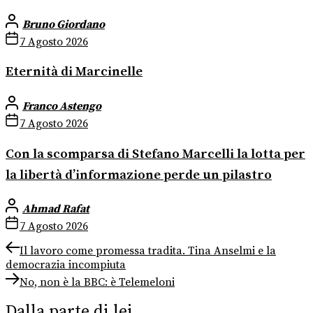
Bruno Giordano
7 Agosto 2026
Eternità di Marcinelle
Franco Astengo
7 Agosto 2026
Con la scomparsa di Stefano Marcelli la lotta per
la libertà d’informazione perde un pilastro
Ahmad Rafat
7 Agosto 2026
Navigazione
Previous
Il lavoro come promessa tradita. Tina Anselmi e la
post:
democrazia incompiuta
articoli
Next
No, non è la BBC: è Telemeloni
post:
Dalla parte di lei