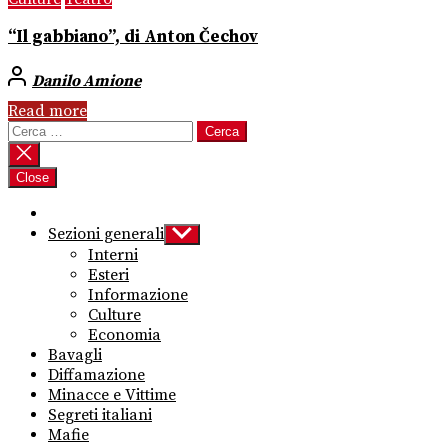
“Il gabbiano”, di Anton Čechov
Danilo Amione
Read more
Ricerca
per:
Close
Sezioni generali
Show
sub
Interni
menu
Esteri
Informazione
Culture
Economia
Bavagli
Diffamazione
Minacce e Vittime
Segreti italiani
Mafie