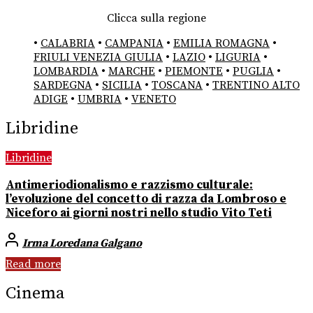
Clicca sulla regione
•
CALABRIA
•
CAMPANIA
•
EMILIA ROMAGNA
•
FRIULI VENEZIA GIULIA
•
LAZIO
•
LIGURIA
•
LOMBARDIA
•
MARCHE
•
PIEMONTE
•
PUGLIA
•
SARDEGNA
•
SICILIA
•
TOSCANA
•
TRENTINO ALTO
ADIGE
•
UMBRIA
•
VENETO
Libridine
Libridine
Antimeriodionalismo e razzismo culturale:
l’evoluzione del concetto di razza da Lombroso e
Niceforo ai giorni nostri nello studio Vito Teti
Irma Loredana Galgano
Read more
Cinema