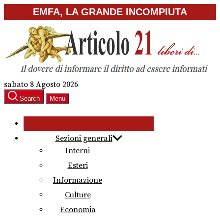
Skip
EMFA, LA GRANDE INCOMPIUTA
to
the
content
sabato 8 Agosto 2026
Search
Menu
Sezioni generali
Interni
Esteri
Informazione
Culture
Economia