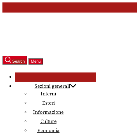
Skip
to
the
content
Search
Menu
Sezioni generali
Interni
Esteri
Informazione
Culture
Economia