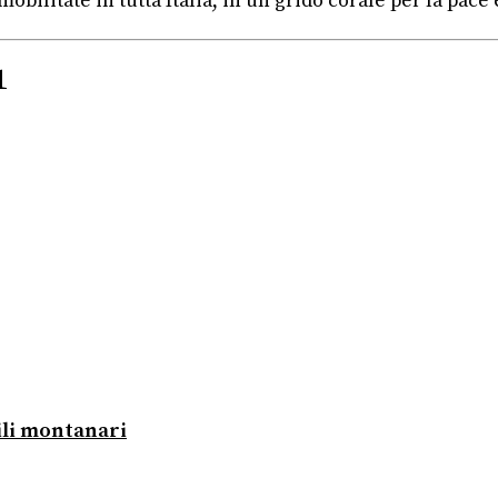
bilitate in tutta Italia, in un grido corale per la pace e
1
ili montanari