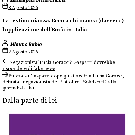
Mariangela Gritta Grainer
8 Agosto 2026
La testimonianza. Ecco a chi manca (davvero)
l’applicazione dell’Emfa in Italia
Mimmo Rubio
7 Agosto 2026
Navigazione
Previous
‘Negazionista’ Lucia Goracci? Gasparri dovrebbe
post:
rispondere di fake news
articoli
Next
Bufera su Gasparri dopo gli attacchi a Lucia Goracci,
post:
definita “negazionista del 7 ottobre”. Solidarietà alla
giornalista Rai.
Dalla parte di lei