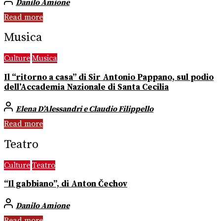
Danilo Amione
Read more
Musica
Culture
Musica
Il “ritorno a casa” di Sir Antonio Pappano, sul podio
dell’Accademia Nazionale di Santa Cecilia
Elena D’Alessandri e Claudio Filippello
Read more
Teatro
Culture
Teatro
“Il gabbiano”, di Anton Čechov
Danilo Amione
Read more