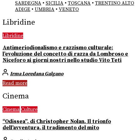
SARDEGNA
•
SICILIA
•
TOSCANA
•
TRENTINO ALTO
ADIGE
•
UMBRIA
•
VENETO
Libridine
Libridine
Antimeriodionalismo e razzismo culturale:
l’evoluzione del concetto di razza da Lombroso e
Niceforo ai giorni nostri nello studio Vito Teti
Irma Loredana Galgano
Read more
Cinema
Cinema
Culture
“Odissea”, di Christopher Nolan. Il trionfo
dell’avventura, il tradimento del mito