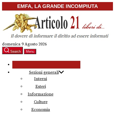
Skip
EMFA, LA GRANDE INCOMPIUTA
to
the
content
domenica 9 Agosto 2026
Search
Menu
Sezioni generali
Interni
Esteri
Informazione
Culture
Economia