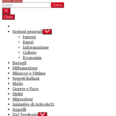
Ricerca
per:
Close
Sezioni generali
Show
sub
Interni
menu
Esteri
Informazione
Culture
Economia
Bavagli
Diffamazione
Minacce e Vittime
Segreti italiani
Mafie
Guerre e Pace
Diritti
Migrazioni
Iniziative di Articolo21
Appelli
Dal Territorio
Show