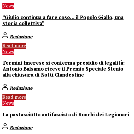
News
“Giulio continua a fare cose… il Popolo Giallo, una
storia collettiva”
Redazione
Read more
News
Termini Imerese si conferma presidio di legalità:
Antonio Balsamo riceve il Premio Speciale Stenio
alla chiusura di Notti Clandestine
Redazione
Read more
News
La pastasciutta antifascista di Ronchi dei Legionari
Redazione