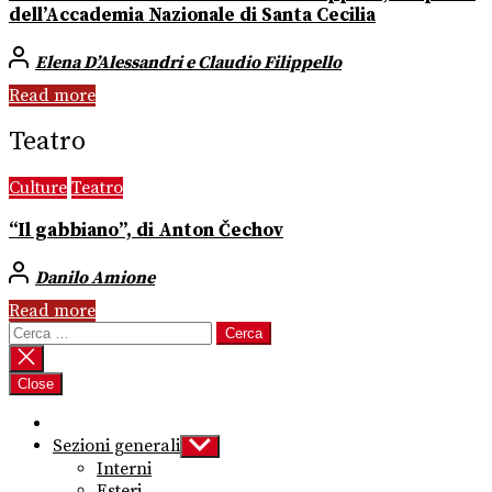
dell’Accademia Nazionale di Santa Cecilia
Elena D’Alessandri e Claudio Filippello
Read more
Teatro
Culture
Teatro
“Il gabbiano”, di Anton Čechov
Danilo Amione
Read more
Ricerca
per:
Close
Sezioni generali
Show
sub
Interni
menu
Esteri