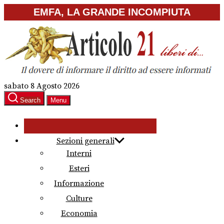
Skip
EMFA, LA GRANDE INCOMPIUTA
to
the
content
sabato 8 Agosto 2026
Search
Menu
Sezioni generali
Interni
Esteri
Informazione
Culture
Economia