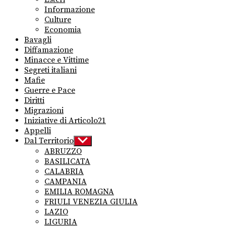
Informazione
Culture
Economia
Bavagli
Diffamazione
Minacce e Vittime
Segreti italiani
Mafie
Guerre e Pace
Diritti
Migrazioni
Iniziative di Articolo21
Appelli
Dal Territorio
Show
sub
ABRUZZO
menu
BASILICATA
CALABRIA
CAMPANIA
EMILIA ROMAGNA
FRIULI VENEZIA GIULIA
LAZIO
LIGURIA