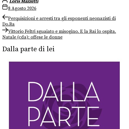
Loris Mazzetti
8 Agosto 2026
Navigazione
Previous
Perquisizioni e arresti tra gli esponenti neonazisti di
post:
Do.Ra
articoli
Next
Vittorio Feltri sguaiato e misogino. E la Rai lo ospita.
post:
Natale (cda): offese le donne
Dalla parte di lei