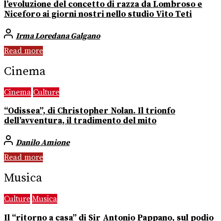
l’evoluzione del concetto di razza da Lombroso e
Niceforo ai giorni nostri nello studio Vito Teti
Irma Loredana Galgano
Read more
Cinema
Cinema
Culture
“Odissea”, di Christopher Nolan. Il trionfo
dell’avventura, il tradimento del mito
Danilo Amione
Read more
Musica
Culture
Musica
Il “ritorno a casa” di Sir Antonio Pappano, sul podio