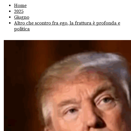
Home
2025
Giugno
Altro che scontro fra ego, la frattura è profonda e
politica