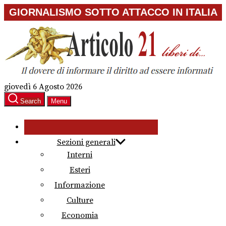
Skip
GIORNALISMO SOTTO ATTACCO IN ITALIA
to
the
content
giovedì 6 Agosto 2026
Search
Menu
Sezioni generali
Interni
Esteri
Informazione
Culture
Economia