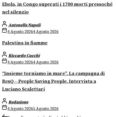
Ebola, in Congo superati i 1700 morti pressoché
nel silenzio
Antonella Napoli
4 Agosto 2026
4 Agosto 2026
Palestina in fiamme
Riccardo Cucchi
4 Agosto 2026
4 Agosto 2026
“Insieme torniamo in mare”. La campagna di
ResQ – People Saving People. Intervista a
Luciano Scalettari
Redazione
4 Agosto 2026
5 Agosto 2026
Previous