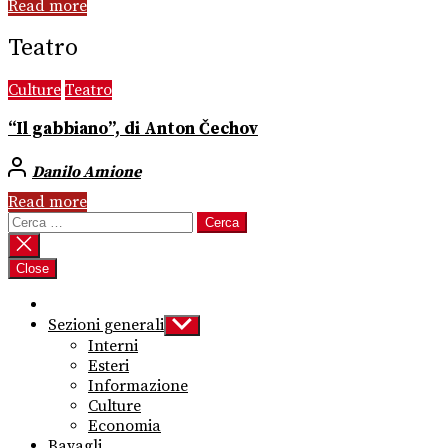
Read more
Teatro
Culture
Teatro
“Il gabbiano”, di Anton Čechov
Danilo Amione
Read more
Ricerca
per:
Close
Sezioni generali
Show
sub
Interni
menu
Esteri
Informazione
Culture
Economia
Bavagli