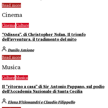
Read more
Cinema
Cinema
Culture
“Odissea”, di Christopher Nolan. Il trionfo
dell’avventura, il tradimento del mito
Danilo Amione
Read more
Musica
Culture
Musica
Il “ritorno a casa” di Sir Antonio Pappano, sul podio
dell’Accademia Nazionale di Santa Cecilia
Elena D’Alessandri e Claudio Filippello