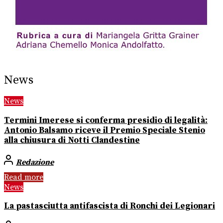
News
News
Termini Imerese si conferma presidio di legalità:
Antonio Balsamo riceve il Premio Speciale Stenio
alla chiusura di Notti Clandestine
Redazione
Read more
News
La pastasciutta antifascista di Ronchi dei Legionari