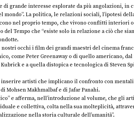
e di grande interesse esplorate da più angolazioni, in c
 mondo”. La politica, le relazioni sociali, l’ipotesi del
ono nel proprio tempo, che vivono conflitti interiori o 
o del Tempo che “esiste solo in relazione a ciò che sia
ondotte.
ai nostri occhi i film dei grandi maestri del cinema fra
ico, come Peter Greenaway o di quello americano, dal m
y Kubrick e a quella distopica e tecnologica di Steven S
inserire artisti che implicano il confronto con mentalità
 di Mohsen Makhmalbaf e di Jafar Panahi.
co” e afferma, nell’introduzione al volume, che gli artis
iduale e collettiva, colta nella sua molteplicità, attrav
lizzazione nella storia culturale dell’umanità”.