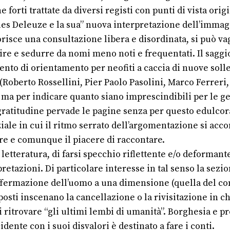
forti trattate da diversi registi con punti di vista orig
Gilles Deleuze e la sua” nuova interpretazione dell’immag
vorisce una consultazione libera e disordinata, si può vag
sire e sedurre da nomi meno noti e frequentati. Il sa
mento di orientamento per neofiti a caccia di nuove solle
 (Roberto Rossellini, Pier Paolo Pasolini, Marco Ferrer
 ma per indicare quanto siano imprescindibili per le g
ratitudine pervade le pagine senza per questo edulcor
iale in cui il ritmo serrato dell’argomentazione si acc
e e comunque il piacere di raccontare.
etteratura, di farsi specchio riflettente e/o deformante
pretazioni. Di particolare interesse in tal senso la se
affermazione dell’uomo a una dimensione (quella del c
osti inscenano la cancellazione o la rivisitazione in 
 ritrovare “gli ultimi lembi di umanità”. Borghesia e pr
dente con i suoi disvalori è destinato a fare i conti.