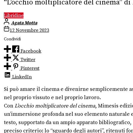
“L’occhio moltiplicatore del cinema” d
Libridine
Agata Motta
12 Novembre 2023
Condividi
Facebook
Twitter
Pinterest
LinkedIn
Si può amare il cinema e divenirne semplicemente as
nel proprio vissuto e nel proprio lavoro.
Con
L’occhio moltiplicatore del cinema
, Mimesis edizi
un’immersione profonda nel suo elemento naturale e c
testo, supportato da un ampio apparato bibliografico, 
preciso criterio: lo “sguardo degli autori”, ritenuti f