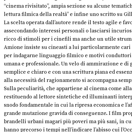
“cinema rivisitato”, ampia sezione su alcune tematiche 
lettura filmica della realtà” e infine uno scritto su 
La scelta operata dall’autore rende il testo agile e fa
assecondando interessi personali o lasciarsi incurio
ricco di stimoli per i cinefili ma anche un utile stru
Amione insiste su cineasti a lui particolarmente cari
per indagarne linguaggio filmico e motivi conduttori
umana e professionale. Un velo di ammirazione e di g
semplice e chiaro e con una scrittura piana ed essenz
alla necessità del ragionamento si accompagna sempr
Sulla peculiarità, che appartiene al cinema come alla l
restituendo al lettore sintetiche ed illuminanti inter
snodo fondamentale in cui la ripresa economica e l’
grande mutazione gravida di conseguenze. I film prop
brandelli urbani magari più poveri ma più sani, in cui
hanno precorso i tempi nell’indicare l’abisso cui l’Occi