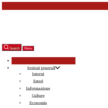
Skip
to
the
content
Search
Menu
Sezioni generali
Interni
Esteri
Informazione
Culture
Economia