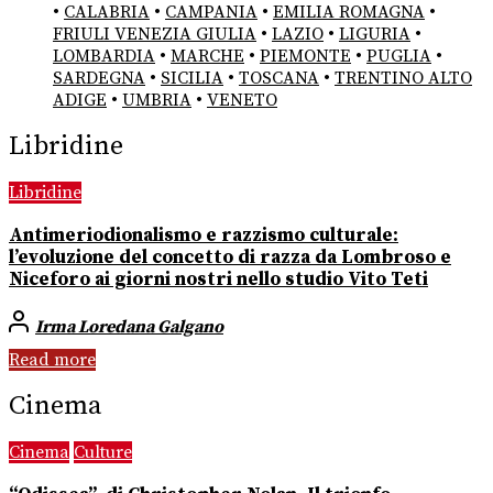
•
CALABRIA
•
CAMPANIA
•
EMILIA ROMAGNA
•
FRIULI VENEZIA GIULIA
•
LAZIO
•
LIGURIA
•
LOMBARDIA
•
MARCHE
•
PIEMONTE
•
PUGLIA
•
SARDEGNA
•
SICILIA
•
TOSCANA
•
TRENTINO ALTO
ADIGE
•
UMBRIA
•
VENETO
Libridine
Libridine
Antimeriodionalismo e razzismo culturale:
l’evoluzione del concetto di razza da Lombroso e
Niceforo ai giorni nostri nello studio Vito Teti
Irma Loredana Galgano
Read more
Cinema
Cinema
Culture