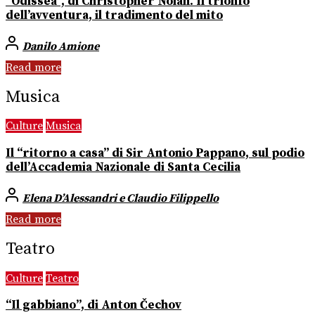
“Odissea”, di Christopher Nolan. Il trionfo
dell’avventura, il tradimento del mito
Danilo Amione
Read more
Musica
Culture
Musica
Il “ritorno a casa” di Sir Antonio Pappano, sul podio
dell’Accademia Nazionale di Santa Cecilia
Elena D’Alessandri e Claudio Filippello
Read more
Teatro
Culture
Teatro
“Il gabbiano”, di Anton Čechov