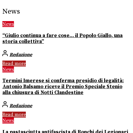
News
News
“Giulio continua a fare cose… il Popolo Giallo, una
storia collettiva”
Redazione
Read more
News
Termini Imerese si conferma presidio di legalità:
Antonio Balsamo riceve il Premio Speciale Stenio
alla chiusura di Notti Clandestine
Redazione
Read more
News
La pastasciutta antifascista di Ronchi dei Legionari