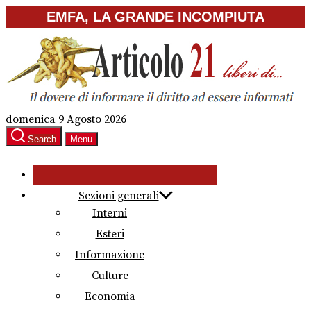
Skip
EMFA, LA GRANDE INCOMPIUTA
to
the
content
domenica 9 Agosto 2026
Search
Menu
Sezioni generali
Interni
Esteri
Informazione
Culture
Economia