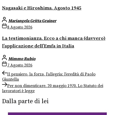
Nagasaki e Hiroshima. Agosto 1945
Mariangela Gritta Grainer
8 Agosto 2026
La testimonianza. Ecco a chi manca (davvero)
l’applicazione dell’Emfa in Italia
Mimmo Rubio
7 Agosto 2026
Navigazione
Previous
Il pensiero, la forza, l’allegria: l’eredità di Paolo
post:
Giuntella
articoli
Next
Per non dimenticare. 20 maggio 1970. Lo Statuto dei
post:
lavoratori è legge
Dalla parte di lei