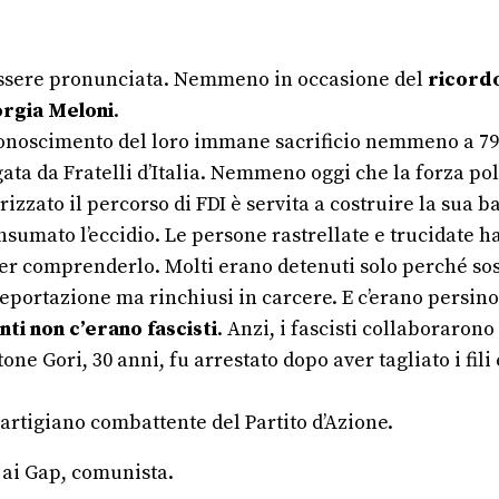
d essere pronunciata. Nemmeno in occasione del
ricordo
orgia Meloni
.
 riconoscimento del loro immane sacrificio nemmeno a 79
ata da Fratelli d’Italia. Nemmeno oggi che la forza pol
zzato il percorso di FDI è servita a costruire la sua b
onsumato l’eccidio. Le persone rastrellate e trucidate h
er comprenderlo. Molti erano detenuti solo perché sospe
deportazione ma rinchiusi in carcere. E c’erano persino
nti non c’erano fascisti
. Anzi, i fascisti collaborarono
one Gori, 30 anni, fu arrestato dopo aver tagliato i fili
 partigiano combattente del Partito d’Azione.
 ai Gap, comunista.