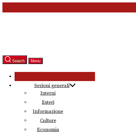
Skip
to
the
content
Search
Menu
Sezioni generali
Interni
Esteri
Informazione
Culture
Economia