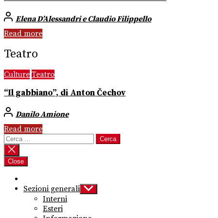
Elena D’Alessandri e Claudio Filippello
Read more
Teatro
Culture
Teatro
“Il gabbiano”, di Anton Čechov
Danilo Amione
Read more
Ricerca
per:
Close
Sezioni generali
Show
sub
Interni
menu
Esteri