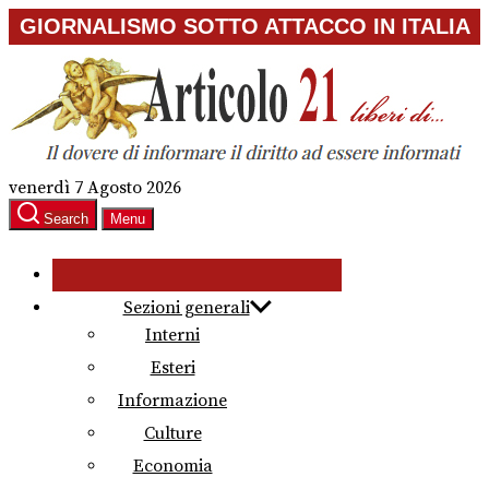
Skip
GIORNALISMO SOTTO ATTACCO IN ITALIA
to
the
content
venerdì 7 Agosto 2026
Search
Menu
Sezioni generali
Interni
Esteri
Informazione
Culture
Economia