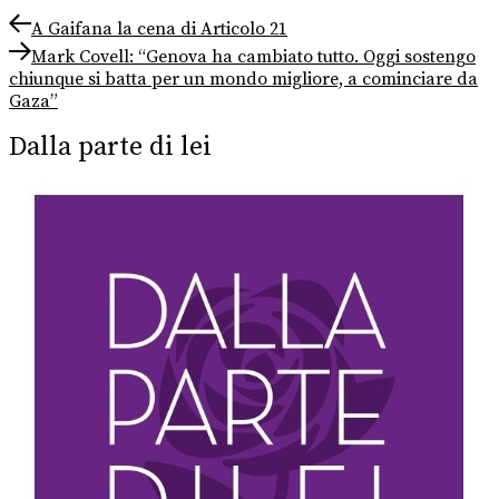
Navigazione
Previous
A Gaifana la cena di Articolo 21
post:
Next
articoli
Mark Covell: “Genova ha cambiato tutto. Oggi sostengo
post:
chiunque si batta per un mondo migliore, a cominciare da
Gaza”
Dalla parte di lei