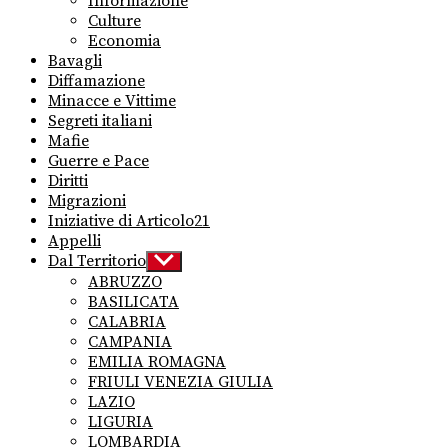
Informazione
Culture
Economia
Bavagli
Diffamazione
Minacce e Vittime
Segreti italiani
Mafie
Guerre e Pace
Diritti
Migrazioni
Iniziative di Articolo21
Appelli
Dal Territorio
Show
sub
ABRUZZO
menu
BASILICATA
CALABRIA
CAMPANIA
EMILIA ROMAGNA
FRIULI VENEZIA GIULIA
LAZIO
LIGURIA
LOMBARDIA