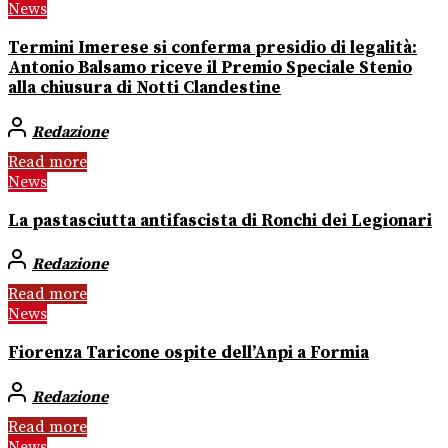
News
Termini Imerese si conferma presidio di legalità:
Antonio Balsamo riceve il Premio Speciale Stenio
alla chiusura di Notti Clandestine
Redazione
Read more
News
La pastasciutta antifascista di Ronchi dei Legionari
Redazione
Read more
News
Fiorenza Taricone ospite dell’Anpi a Formia
Redazione
Read more
News