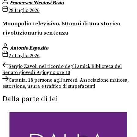
Francesco Nicolosi Fazio
28 Luglio 2026
Monopolio televisivo. 50 anni di una storica
rivoluzionaria sentenza
Antonio Esposito
27 Luglio 2026
Navigazione
Previous
Sergio Zavoli nel ricordo degli amici. Biblioteca del
post:
Senato giovedì 9 giugno ore 10
articoli
Next
Catania. 18 persone agli arresti. Associazione mafiosa,
post:
estorsione, usura e traffico di stupefacenti
Dalla parte di lei