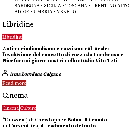
SARDEGNA
•
SICILIA
•
TOSCANA
•
TRENTINO ALTO
ADIGE
•
UMBRIA
•
VENETO
Libridine
Libridine
Antimeriodionalismo e razzismo culturale:
l’evoluzione del concetto di razza da Lombroso e
Niceforo ai giorni nostri nello studio Vito Teti
Irma Loredana Galgano
Read more
Cinema
Cinema
Culture
“Odissea”, di Christopher Nolan. Il trionfo
dell’avventura, il tradimento del mito