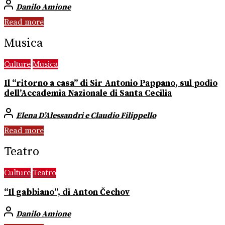
Danilo Amione
Read more
Musica
Culture
Musica
Il “ritorno a casa” di Sir Antonio Pappano, sul podio
dell’Accademia Nazionale di Santa Cecilia
Elena D’Alessandri e Claudio Filippello
Read more
Teatro
Culture
Teatro
“Il gabbiano”, di Anton Čechov
Danilo Amione