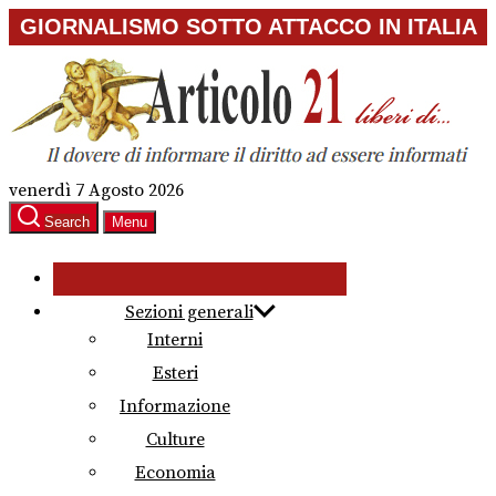
Skip
GIORNALISMO SOTTO ATTACCO IN ITALIA
to
the
content
venerdì 7 Agosto 2026
Search
Menu
Sezioni generali
Interni
Esteri
Informazione
Culture
Economia