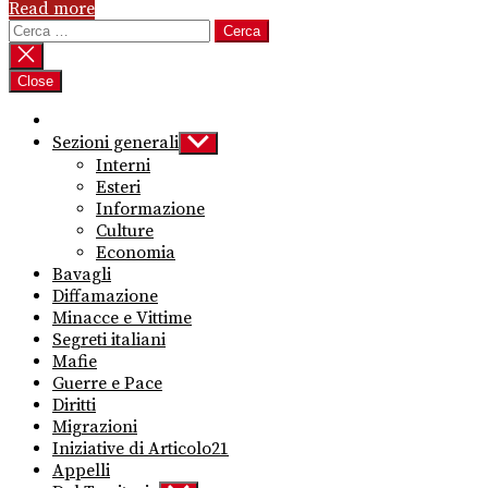
Read more
Ricerca
per:
Close
Sezioni generali
Show
sub
Interni
menu
Esteri
Informazione
Culture
Economia
Bavagli
Diffamazione
Minacce e Vittime
Segreti italiani
Mafie
Guerre e Pace
Diritti
Migrazioni
Iniziative di Articolo21
Appelli