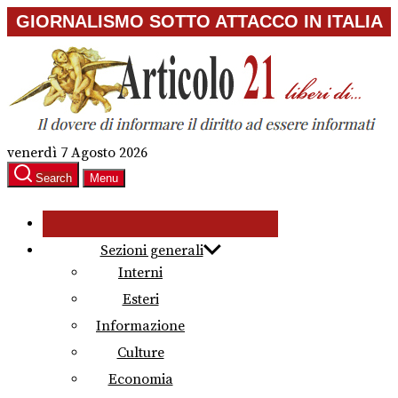
Skip
GIORNALISMO SOTTO ATTACCO IN ITALIA
to
the
content
venerdì 7 Agosto 2026
Search
Menu
Sezioni generali
Interni
Esteri
Informazione
Culture
Economia