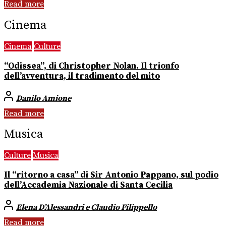
Read more
Cinema
Cinema
Culture
“Odissea”, di Christopher Nolan. Il trionfo
dell’avventura, il tradimento del mito
Danilo Amione
Read more
Musica
Culture
Musica
Il “ritorno a casa” di Sir Antonio Pappano, sul podio
dell’Accademia Nazionale di Santa Cecilia
Elena D’Alessandri e Claudio Filippello
Read more