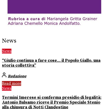
News
News
“Giulio continua a fare cose… il Popolo Giallo, una
storia collettiva”
Redazione
Read more
News
Termini Imerese si conferma presidio di legalità:
Antonio Balsamo riceve il Premio Speciale Stenio
alla chiusura di Notti Clandestine