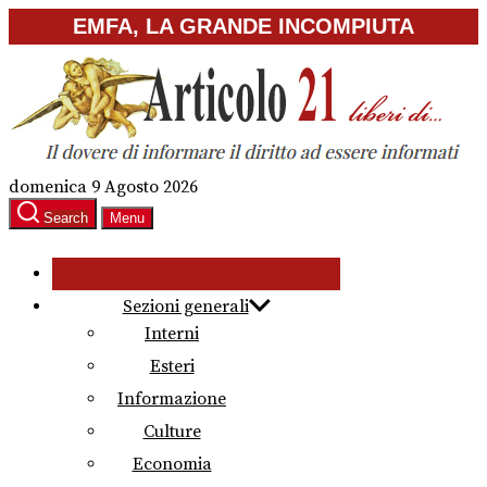
Skip
EMFA, LA GRANDE INCOMPIUTA
to
the
content
domenica 9 Agosto 2026
Search
Menu
Sezioni generali
Interni
Esteri
Informazione
Culture
Economia