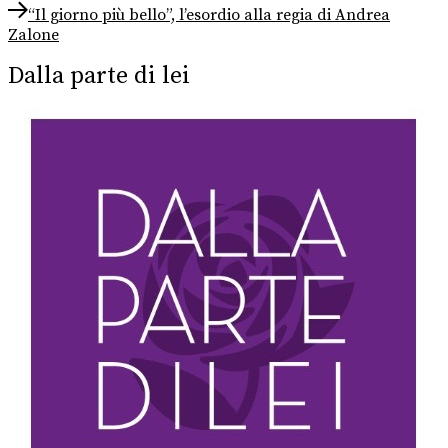
post:
Next
articoli
“Il giorno più bello”, l’esordio alla regia di Andrea
post:
Zalone
Dalla parte di lei