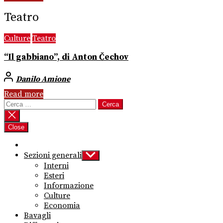
Teatro
Culture
Teatro
“Il gabbiano”, di Anton Čechov
Danilo Amione
Read more
Ricerca
per:
Close
Sezioni generali
Show
sub
Interni
menu
Esteri
Informazione
Culture
Economia
Bavagli