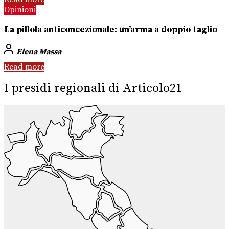
Opinioni
La pillola anticoncezionale: un’arma a doppio taglio
Elena Massa
Read more
I presidi regionali di Articolo21