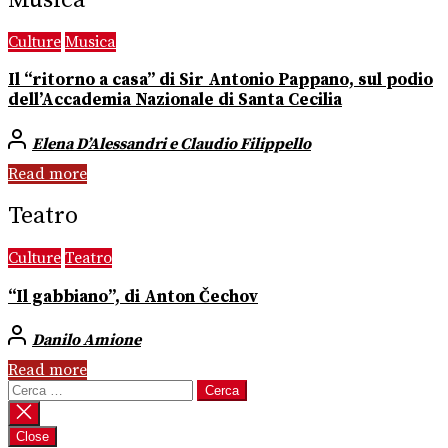
Culture
Musica
Il “ritorno a casa” di Sir Antonio Pappano, sul podio
dell’Accademia Nazionale di Santa Cecilia
Elena D’Alessandri e Claudio Filippello
Read more
Teatro
Culture
Teatro
“Il gabbiano”, di Anton Čechov
Danilo Amione
Read more
Ricerca
per:
Close