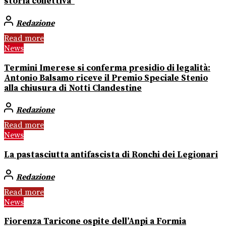
storia collettiva”
Redazione
Read more
News
Termini Imerese si conferma presidio di legalità:
Antonio Balsamo riceve il Premio Speciale Stenio
alla chiusura di Notti Clandestine
Redazione
Read more
News
La pastasciutta antifascista di Ronchi dei Legionari
Redazione
Read more
News
Fiorenza Taricone ospite dell’Anpi a Formia