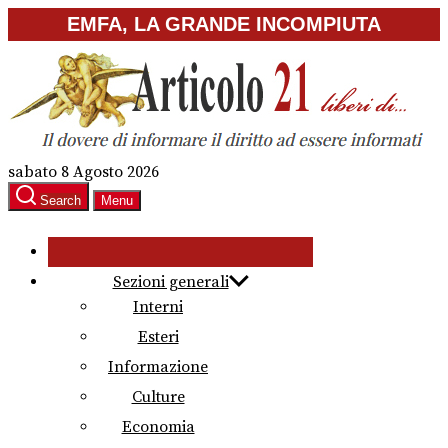
Skip
EMFA, LA GRANDE INCOMPIUTA
to
the
content
sabato 8 Agosto 2026
Search
Menu
Sezioni generali
Interni
Esteri
Informazione
Culture
Economia