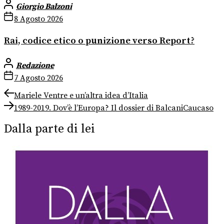
Giorgio Balzoni
8 Agosto 2026
Rai, codice etico o punizione verso Report?
Redazione
7 Agosto 2026
Navigazione
Previous
Mariele Ventre e un’altra idea d’Italia
post:
Next
articoli
1989-2019. Dov’è l’Europa? Il dossier di BalcaniCaucaso
post:
Dalla parte di lei