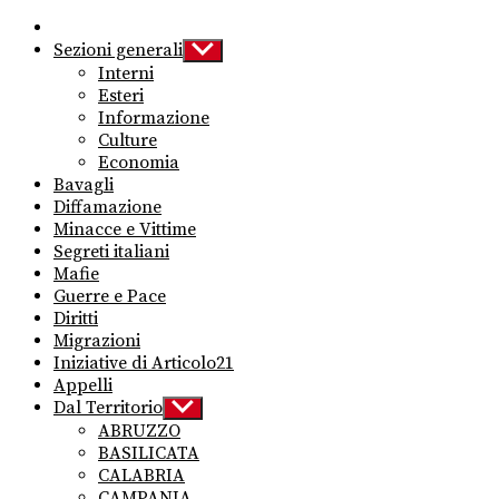
Sezioni generali
Show
sub
Interni
menu
Esteri
Informazione
Culture
Economia
Bavagli
Diffamazione
Minacce e Vittime
Segreti italiani
Mafie
Guerre e Pace
Diritti
Migrazioni
Iniziative di Articolo21
Appelli
Dal Territorio
Show
sub
ABRUZZO
menu
BASILICATA
CALABRIA
CAMPANIA