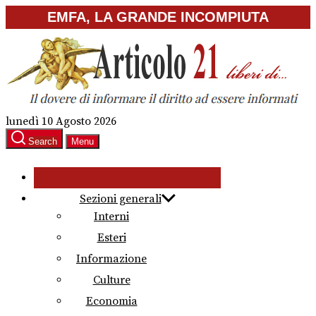
Skip
EMFA, LA GRANDE INCOMPIUTA
to
the
content
lunedì 10 Agosto 2026
Search
Menu
Sezioni generali
Interni
Esteri
Informazione
Culture
Economia