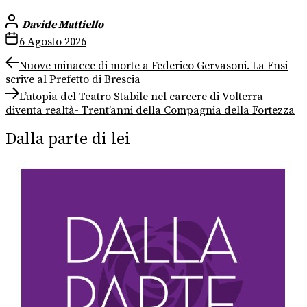
Davide Mattiello
6 Agosto 2026
Navigazione
Previous
Nuove minacce di morte a Federico Gervasoni. La Fnsi
post:
scrive al Prefetto di Brescia
articoli
Next
L’utopia del Teatro Stabile nel carcere di Volterra
post:
diventa realtà- Trent’anni della Compagnia della Fortezza
Dalla parte di lei