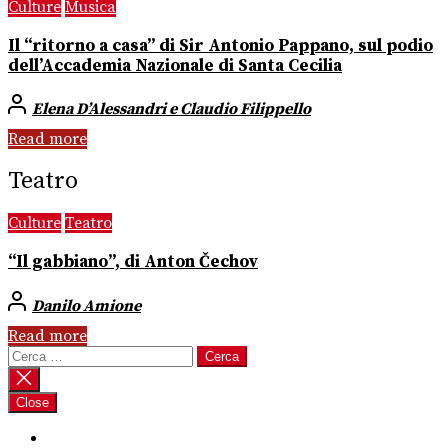
Culture
Musica
Il “ritorno a casa” di Sir Antonio Pappano, sul podio
dell’Accademia Nazionale di Santa Cecilia
Elena D’Alessandri e Claudio Filippello
Read more
Teatro
Culture
Teatro
“Il gabbiano”, di Anton Čechov
Danilo Amione
Read more
Ricerca
per:
Close