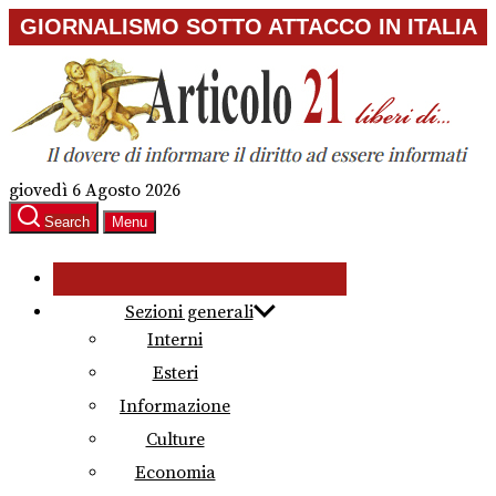
Skip
GIORNALISMO SOTTO ATTACCO IN ITALIA
to
the
content
giovedì 6 Agosto 2026
Search
Menu
Sezioni generali
Interni
Esteri
Informazione
Culture
Economia