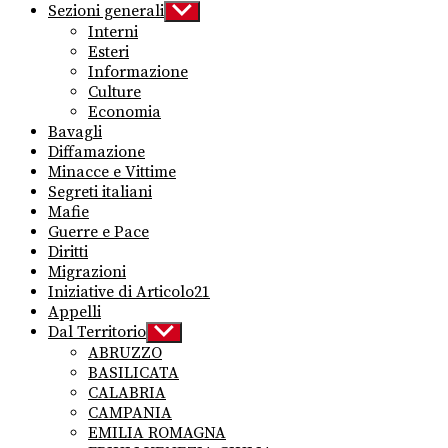
Sezioni generali
Show
sub
Interni
menu
Esteri
Informazione
Culture
Economia
Bavagli
Diffamazione
Minacce e Vittime
Segreti italiani
Mafie
Guerre e Pace
Diritti
Migrazioni
Iniziative di Articolo21
Appelli
Dal Territorio
Show
sub
ABRUZZO
menu
BASILICATA
CALABRIA
CAMPANIA
EMILIA ROMAGNA