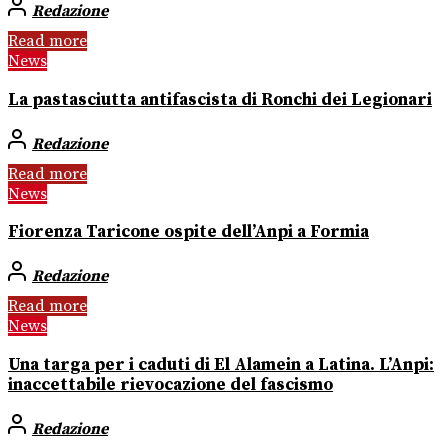
Redazione
Read more
News
La pastasciutta antifascista di Ronchi dei Legionari
Redazione
Read more
News
Fiorenza Taricone ospite dell’Anpi a Formia
Redazione
Read more
News
Una targa per i caduti di El Alamein a Latina. L’Anpi:
inaccettabile rievocazione del fascismo
Redazione