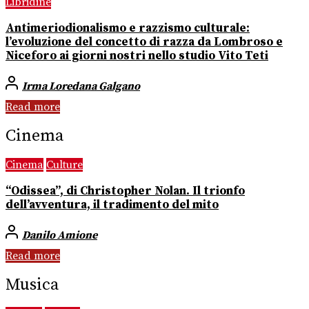
Libridine
Antimeriodionalismo e razzismo culturale:
l’evoluzione del concetto di razza da Lombroso e
Niceforo ai giorni nostri nello studio Vito Teti
Irma Loredana Galgano
Read more
Cinema
Cinema
Culture
“Odissea”, di Christopher Nolan. Il trionfo
dell’avventura, il tradimento del mito
Danilo Amione
Read more
Musica