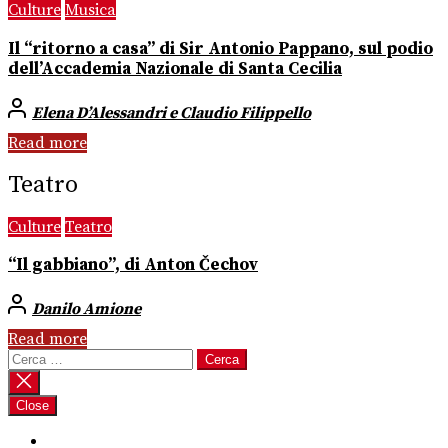
Culture
Musica
Il “ritorno a casa” di Sir Antonio Pappano, sul podio
dell’Accademia Nazionale di Santa Cecilia
Elena D’Alessandri e Claudio Filippello
Read more
Teatro
Culture
Teatro
“Il gabbiano”, di Anton Čechov
Danilo Amione
Read more
Ricerca
per:
Close