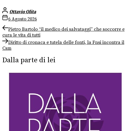
Ottavio Olita
6 Agosto 2026
Navigazione
Previous
Pietro Bartolo “il medico dei salvataggi” che soccorre e
post:
cura le vita di tutti
articoli
Next
Diritto di cronaca e tutela delle fonti, la Fnsi incontra il
post:
Csm
Dalla parte di lei