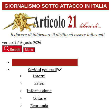
Skip
GIORNALISMO SOTTO ATTACCO IN ITALIA
to
the
content
venerdì 7 Agosto 2026
Search
Menu
Sezioni generali
Interni
Esteri
Informazione
Culture
Economia