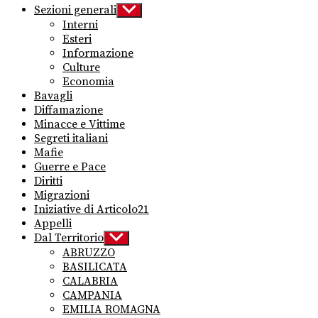
Sezioni generali
Show
sub
Interni
menu
Esteri
Informazione
Culture
Economia
Bavagli
Diffamazione
Minacce e Vittime
Segreti italiani
Mafie
Guerre e Pace
Diritti
Migrazioni
Iniziative di Articolo21
Appelli
Dal Territorio
Show
sub
ABRUZZO
menu
BASILICATA
CALABRIA
CAMPANIA
EMILIA ROMAGNA