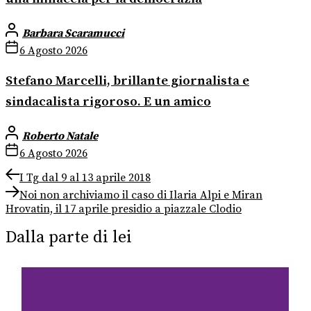
Barbara Scaramucci
6 Agosto 2026
Stefano Marcelli, brillante giornalista e
sindacalista rigoroso. E un amico
Roberto Natale
6 Agosto 2026
Navigazione
Previous
I Tg dal 9 al 13 aprile 2018
post:
Next
articoli
Noi non archiviamo il caso di Ilaria Alpi e Miran
post:
Hrovatin, il 17 aprile presidio a piazzale Clodio
Dalla parte di lei