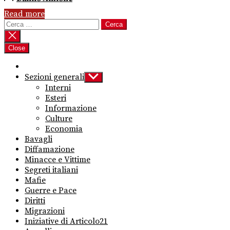
Read more
Ricerca
per:
Close
Sezioni generali
Show
sub
Interni
menu
Esteri
Informazione
Culture
Economia
Bavagli
Diffamazione
Minacce e Vittime
Segreti italiani
Mafie
Guerre e Pace
Diritti
Migrazioni
Iniziative di Articolo21