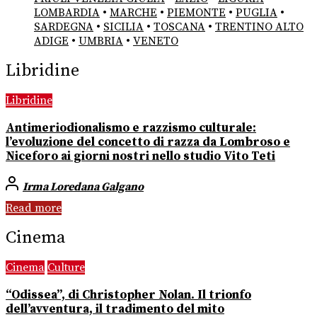
LOMBARDIA
•
MARCHE
•
PIEMONTE
•
PUGLIA
•
SARDEGNA
•
SICILIA
•
TOSCANA
•
TRENTINO ALTO
ADIGE
•
UMBRIA
•
VENETO
Libridine
Libridine
Antimeriodionalismo e razzismo culturale:
l’evoluzione del concetto di razza da Lombroso e
Niceforo ai giorni nostri nello studio Vito Teti
Irma Loredana Galgano
Read more
Cinema
Cinema
Culture
“Odissea”, di Christopher Nolan. Il trionfo
dell’avventura, il tradimento del mito