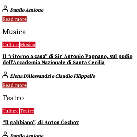
Danilo Amione
Read more
Musica
Culture
Musica
Il “ritorno a casa” di Sir Antonio Pappano, sul podio
dell’Accademia Nazionale di Santa Cecilia
Elena D’Alessandri e Claudio Filippello
Read more
Teatro
Culture
Teatro
“Il gabbiano”, di Anton Čechov
Danilo Amione