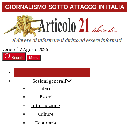
Skip
GIORNALISMO SOTTO ATTACCO IN ITALIA
to
the
content
venerdì 7 Agosto 2026
Search
Menu
Sezioni generali
Interni
Esteri
Informazione
Culture
Economia