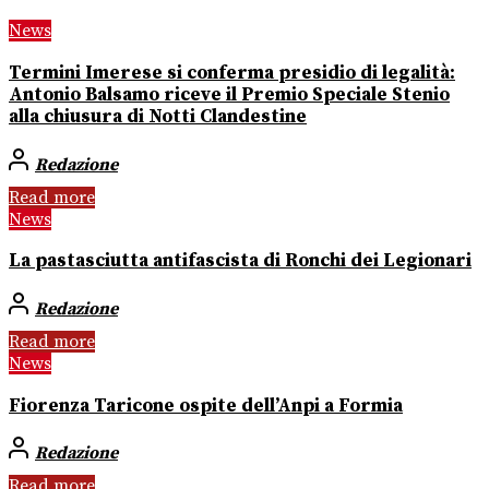
News
Termini Imerese si conferma presidio di legalità:
Antonio Balsamo riceve il Premio Speciale Stenio
alla chiusura di Notti Clandestine
Redazione
Read more
News
La pastasciutta antifascista di Ronchi dei Legionari
Redazione
Read more
News
Fiorenza Taricone ospite dell’Anpi a Formia
Redazione
Read more