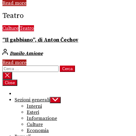
Read more
Teatro
Culture
Teatro
“Il gabbiano”, di Anton Čechov
Danilo Amione
Read more
Ricerca
per:
Close
Sezioni generali
Show
sub
Interni
menu
Esteri
Informazione
Culture
Economia