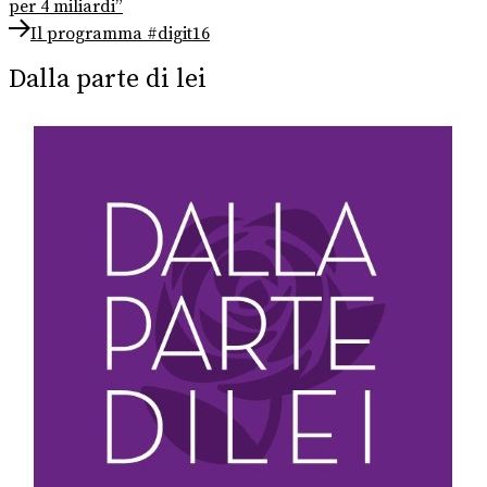
post:
per 4 miliardi”
articoli
Next
Il programma #digit16
post:
Dalla parte di lei