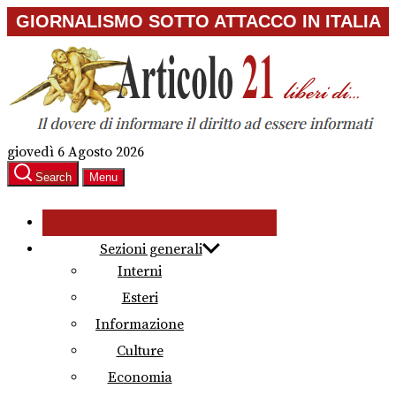
Skip
GIORNALISMO SOTTO ATTACCO IN ITALIA
to
the
content
giovedì 6 Agosto 2026
Search
Menu
Sezioni generali
Interni
Esteri
Informazione
Culture
Economia