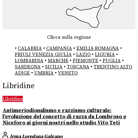
Clicca sulla regione
•
CALABRIA
•
CAMPANIA
•
EMILIA ROMAGNA
•
FRIULI VENEZIA GIULIA
•
LAZIO
•
LIGURIA
•
LOMBARDIA
•
MARCHE
•
PIEMONTE
•
PUGLIA
•
SARDEGNA
•
SICILIA
•
TOSCANA
•
TRENTINO ALTO
ADIGE
•
UMBRIA
•
VENETO
Libridine
Libridine
Antimeriodionalismo e razzismo culturale:
l’evoluzione del concetto di razza da Lombroso e
Niceforo ai giorni nostri nello studio Vito Teti
Irma Loredana Galgano