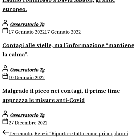
L’addio commosso a David Sassoli, grande
europeo.
Osservatorio Tg
17 Gennaio 2022
17 Gennaio 2022
Contagi alle stelle, ma l’informazione “mantiene
la calma”.
Osservatorio Tg
10 Gennaio 2022
Malgrado il picco nei contagi, il prime time
apprezza le misure anti-Covid
Osservatorio Tg
27 Dicembre 2021
Navigazione
Previous
Terremoto, Renzi: “Riportare tutto come prima, danni